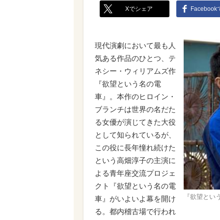
Xでシェア
Faceboo
現代演劇において最も人
気ある作品のひとつ、テ
ネシー・ウィリアムズ作
『欲望という名の電
車』。本作のヒロイン・
ブランチは世界の名だた
る女優が演じてきた大役
として知られているが、
この役に長年憧れ続けた
という高畑淳子の主演に
よる青年座交流プロジェ
クト『欲望という名の電
『欲望とい
車』がいよいよ幕を開け
る。都内稽古場で行われ