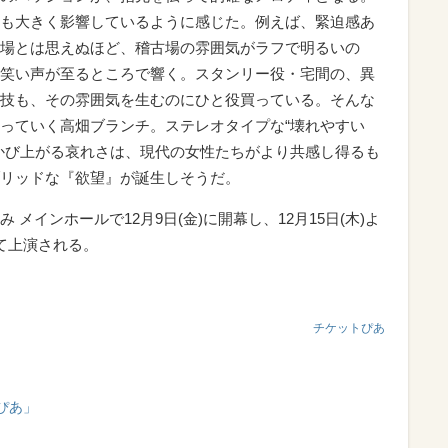
も大きく影響しているように感じた。例えば、緊迫感あ
場とは思えぬほど、稽古場の雰囲気がラフで明るいの
笑い声が至るところで響く。スタンリー役・宅間の、異
技も、その雰囲気を生むのにひと役買っている。そんな
っていく高畑ブランチ。ステレオタイプな“壊れやすい
かび上がる哀れさは、現代の女性たちがより共感し得るも
リッドな『欲望』が誕生しそうだ。
メインホールで12月9日(金)に開幕し、12月15日(木)よ
て上演される。
チケットぴあ
ぴあ」