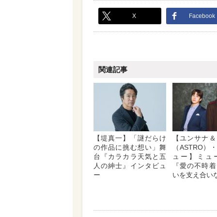
X
Facebook
関連記事
【堤真一】「謎だらけ
【ユンサナ＆
の作品に挑む想い」舞
（ASTRO）
台『カラカラ天気と五
ュー】ミュ
人の紳士』インタビュ
『愛の不時着
ー
いを支え合い