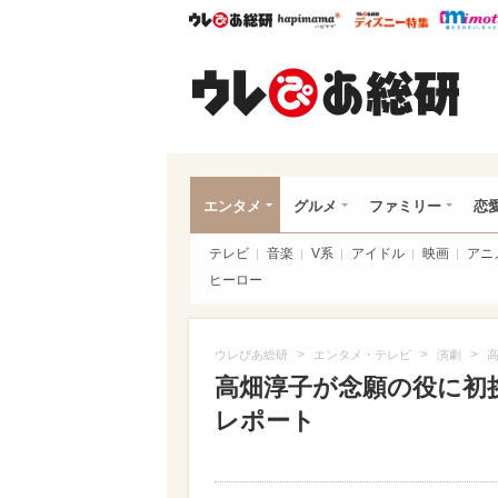
ウレぴあ総研
ハピママ*
ウレぴあ
ウレ
エンタメ
グルメ
ファミリー
恋
テレビ
音楽
V系
アイドル
映画
アニ
ヒーロー
>
>
>
ウレぴあ総研
エンタメ・テレビ
演劇
高畑淳子が念願の役に初
レポート