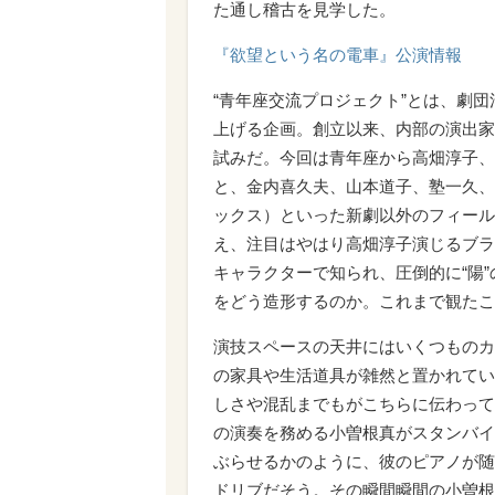
た通し稽古を見学した。
『欲望という名の電車』公演情報
“青年座交流プロジェクト”とは、劇
上げる企画。創立以来、内部の演出家
試みだ。今回は青年座から高畑淳子、
と、金内喜久夫、山本道子、塾一久、
ックス）といった新劇以外のフィール
え、注目はやはり高畑淳子演じるブラ
キャラクターで知られ、圧倒的に“陽
をどう造形するのか。これまで観たこ
演技スペースの天井にはいくつものカ
の家具や生活道具が雑然と置かれてい
しさや混乱までもがこちらに伝わって
の演奏を務める小曽根真がスタンバイ
ぶらせるかのように、彼のピアノが随
ドリブだそう。その瞬間瞬間の小曽根