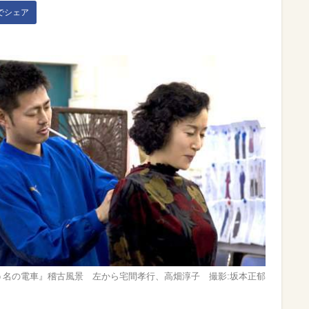
kでシェア
う名の電車』稽古風景 左から宅間孝行、高畑淳子 撮影:坂本正郁