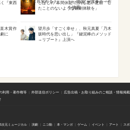
たに生まれ変わる！
しい噺家”が渾身の一作
高く『東西
しばしの“幕間休憩”に入る悪い芝居「し
を披露
たことのないような観劇体験を」
と直木賞作
望月歩「すごく幸せ」、秋元真夏「乃木
読劇に
坂時代を思い出し」『鍵泥棒のメソッド
→リブート』上演へ
の利用・著作権等
外部送信ポリシー
広告出稿・お取り組みのご相談・情報掲載
せ
.5次元ミュージカル
演劇
ニコ動
本・マンガ
ゲーム
イベント
アート
スポ