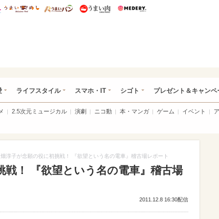
総研 ディズニー特集
mimot.
うまいめし
うまいパン
うまい肉
Medery.
ぴあ総研（うれぴあ）
愛
ライフスタイル
スマホ・IT
シゴト
プレゼント＆キャンペ
メ
2.5次元ミュージカル
演劇
ニコ動
本・マンガ
ゲーム
イベント
高畑淳子が念願の役に初挑戦！ 『欲望という名の電車』稽古場レポート
挑戦！ 『欲望という名の電車』稽古場
2011.12.8 16:30配信