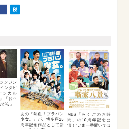
ジンジン
・インタビ
ージカル
』「お互
ながら」
あの『熱血！ブラバン
MBS「らくごのお時
少女。』が、博多座25
間」の10周年記念公
周年記念作品として新
演！“いま一番聞いてほ