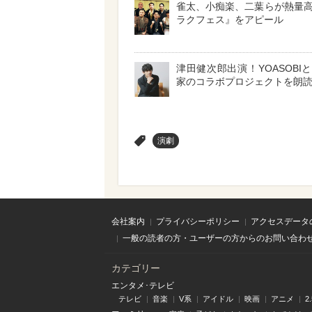
雀太、小痴楽、二葉らが熱量
ラクフェス』をアピール
津田健次郎出演！YOASOBI
家のコラボプロジェクトを朗
>
演劇
会社案内
プライバシーポリシー
アクセスデータ
一般の読者の方・ユーザーの方からのお問い合わ
カテゴリー
エンタメ･テレビ
テレビ
音楽
V系
アイドル
映画
アニメ
2