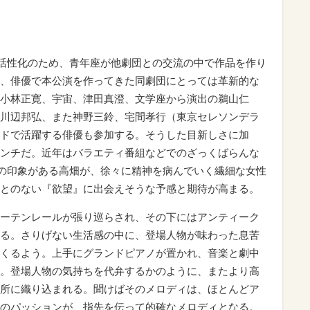
団活性化のため、青年座が他劇団との交流の中で作品を作り
、俳優で本公演を作ってきた同劇団にとっては革新的な
小林正寛、宇宙、津田真澄、文学座から演出の鵜山仁
川辺邦弘、また神野三鈴、宅間孝行（東京セレソンデラ
ドで活躍する俳優も参加する。そうした目新しさに加
ンチだ。近年はバラエティ番組などでのざっくばらんな
”の印象がある高畑が、徐々に精神を病んでいく繊細な女性
とのない『欲望』に出会えそうな予感と期待が高まる。
ーテンレールが張り巡らされ、その下にはアンティーク
る。さりげない生活感の中に、登場人物が味わった息苦
くるよう。上手にグランドピアノが置かれ、音楽と劇中
。登場人物の気持ちを代弁するかのように、またより高
所に織り込まれる。聞けばそのメロディは、ほとんどア
のパッションが、指先を伝って的確なメロディとなる。