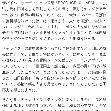
サバイバルオーディション番組『PRODUCE 101 JAPAN』に挑
戦し現在円神として活動している山田は、演じるヤングケアラ
ーの誠太に自身の境遇を重ねていた。「最終メンバーに選ばれ
ず挫折感を味わった僕には、思うように人生が運ばない誠太の
ジレンマがよくわかるんですよね」「周りの人を信じながら自
分の力で羽ばたこうとする誠太をまっとうすることで、僕自身
が翼を授かって自信に変えていけたら」と期待を込める。
キャラクターの履歴書をつくって役理解を促すなど、山田の成
長に伴走している白鳥。特に幼い頃から母に尽くしてきた誠太
の暮らしぶりを見せる冒頭シーンの稽古がターニングポイント
になったらしく、「俳優同士で話し合い、内面の掘り下げを徹
底的に行ったことでグッとよくなったんですよ！」と笑顔を見
せた。山田自身も「もっと自分の殻を突き破っていいんだと気
づいて、感情の幅を大きく見せられるようになりました」と手
応えを感じたようだ。
そんな劇世界をよりドラマティックに盛り上げるのが、茂呂剛
伸による縄文太鼓の生演奏だ。白鳥は「和太鼓やアフリカの楽