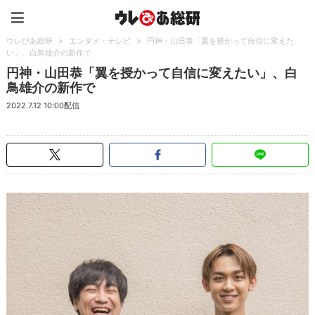
ウレぴあ総研（うれぴあ）
ウレぴあ総研
>
エンタメ・テレビ
>
円神・山田恭「翼を授かって自信に変えた
い」、白鳥雄介の新作で
円神・山田恭「翼を授かって自信に変えたい」、白
鳥雄介の新作で
2022.7.12 10:00配信