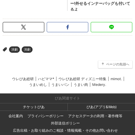
演劇
演劇
>
ページの先頭へ
ウレぴあ総研
|
ハピママ*
|
ウレぴあ総研 ディズニー特集
|
mimot.
|
うまいめし
|
うまいパン
|
うまい肉
|
Medery.
ぴあ関連サイト
チケットぴあ
ぴあ(アプリ&Web)
会社案内
プライバシーポリシー
アクセスデータの利用・著作権等
外部送信ポリシー
広告出稿・お取り組みのご相談・情報掲載・その他お問い合わせ