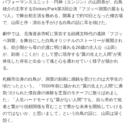
パフォーマンスユニット・円神（エンジン）の山田恭が、白鳥
雄介の主宰するStokes/Park第3回公演『フゴッペ洞窟の翼をも
つ人』で舞台初主演を務める。開幕まで約10日となった稽古場
で、山田と作・演出を手がける白鳥の話に耳を傾けた。
劇中では、北海道余市町に実在する続縄文時代の遺跡「フゴッ
ペ洞窟」を舞台にした白鳥オリジナルのストーリーが展開され
る。幼少期から母の介護に明け暮れる26歳の主人公（山田）
が、刻画（こくが）として壁に現存する“翼の生えた人間”が実
体化した存在と出会って魂と心を通わせていく様子が描かれ
る。
札幌市出身の白鳥が、洞窟の刻画に感銘を受けたのは大学生の
頃だったという。「1500年前に描かれた“翼の生えた人間”に勇
気づけられた僕自身の体験を芝居のモチーフに散りばめまし
た」「人生ハードモードな“翼がない人間”でも、自ら求めて他
者と繋がり信頼関係を育むことで豊かな未来を開拓していける
のではないか、と思いまして」という白鳥の話に、山田は深く
頷く。