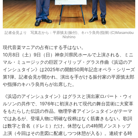
記者会見より 写真左から：平原慎太(振付)、キハラ良尚(指揮) (C)Masanobu
Nishino
現代音楽マニアの占有にする手はない。
10月8日（土）9日（日）神奈川県民ホールで上演される、ミニ
マル・ミュージックの巨匠フィリップ・グラス作曲《浜辺のア
インシュタイン》は2025年の開館50周年記念オペラ・シリーズ
第1弾。記者会見が開かれ、演出を手がける振付家の平原慎太郎
や指揮のキハラ良尚らが出席した。
《浜辺のアインシュタイン》はグラスと演出家ロバート・ウィ
ルソンの共作で、1976年に初演されて現代の舞台芸術に大変革
をもたらした伝説の作品。物理学者アインシュタインがテーマ
ではあるが、登場人物に明確な役柄はなく筋書きもない。歌詞
は数字と音名（ドレミ）だけ。休憩なしの4時間ノンストップ
上演（今回はその意図に配慮しつつ休憩が入る）。連続する時