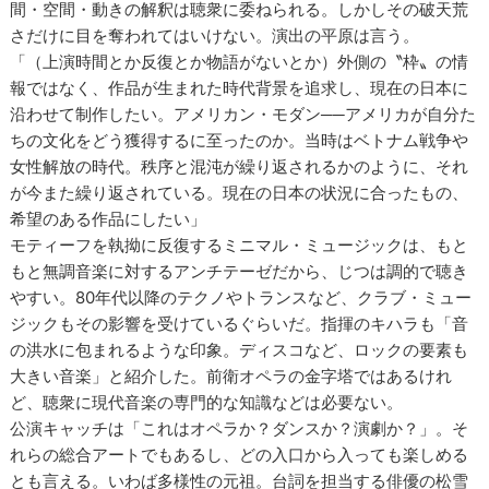
間・空間・動きの解釈は聴衆に委ねられる。しかしその破天荒
さだけに目を奪われてはいけない。演出の平原は言う。
「（上演時間とか反復とか物語がないとか）外側の〝枠〟の情
報ではなく、作品が生まれた時代背景を追求し、現在の日本に
沿わせて制作したい。アメリカン・モダン──アメリカが自分た
ちの文化をどう獲得するに至ったのか。当時はベトナム戦争や
女性解放の時代。秩序と混沌が繰り返されるかのように、それ
が今また繰り返されている。現在の日本の状況に合ったもの、
希望のある作品にしたい」
モティーフを執拗に反復するミニマル・ミュージックは、もと
もと無調音楽に対するアンチテーゼだから、じつは調的で聴き
やすい。80年代以降のテクノやトランスなど、クラブ・ミュー
ジックもその影響を受けているぐらいだ。指揮のキハラも「音
の洪水に包まれるような印象。ディスコなど、ロックの要素も
大きい音楽」と紹介した。前衛オペラの金字塔ではあるけれ
ど、聴衆に現代音楽の専門的な知識などは必要ない。
公演キャッチは「これはオペラか？ダンスか？演劇か？」。そ
れらの総合アートでもあるし、どの入口から入っても楽しめる
とも言える。いわば多様性の元祖。台詞を担当する俳優の松雪