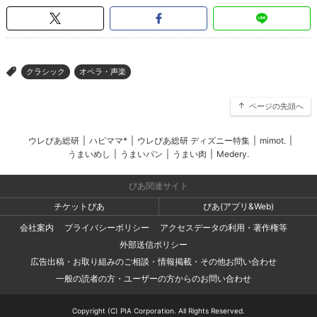
クラシック
オペラ・声楽
>
ページの先頭へ
ウレぴあ総研
|
ハピママ*
|
ウレぴあ総研 ディズニー特集
|
mimot.
|
うまいめし
|
うまいパン
|
うまい肉
|
Medery.
ぴあ関連サイト
チケットぴあ
ぴあ(アプリ&Web)
会社案内
プライバシーポリシー
アクセスデータの利用・著作権等
外部送信ポリシー
広告出稿・お取り組みのご相談・情報掲載・その他お問い合わせ
一般の読者の方・ユーザーの方からのお問い合わせ
Copyright (C) PIA Corporation. All Rights Reserved.