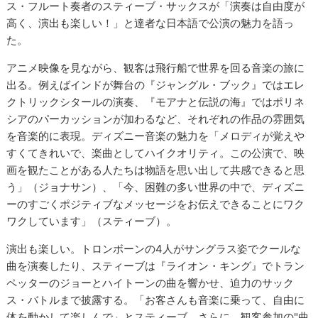
ス・フルート奏者のスティーブ・サックスが「演奏は自由度が
高く、演出も楽しい！」と達者な日本語で公演の魅力を語っ
た。
アニメ映像を見ながら、観客は飛行船で世界を回る音楽の旅に
出る。例えばインドが舞台の『ジャングル・ブック』ではエレ
クトリックシタールの演奏、『モアナと伝説の海』ではポリネ
シアのパーカッションが加わるなど、それぞれの作品の雰囲気
を音楽的に表現。ディズニー音楽の魅力を「メロディが覚えや
すくてきれいで、楽曲としてハイクオリティ。この公演で、映
画を観たことがある人たちは物語を思い出して共感できると思
う」（ジョナサン）、「今、困難の多い世界の中で、ディズニ
ーのすごくポジティブなメッセージをお伝えできることにワク
ワクしています」（スティーブ）。
演出も楽しい。トロンボーンの4人がサングラス姿でクールな
曲を演奏したり、スティーブは『ライオン・キング』でトラン
ペッターのジョーとハイトーンの曲を響かせ、迫力のサック
ス・バトルまで披露する。「お客さんも音楽に乗って、自由に
体を動かして楽しんで」とスティーブ。さらに、観客参加の"曲