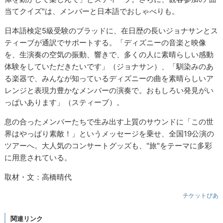
当てクイズ"は、メンバーと日本語でおしゃべりも。
日本語検定5級受験のブラッドに、在日歴の長いジョナサンとス
ティーブが通訳でサポートする。「ディズニーの音楽と映像
を、生演奏の空気の振動、響きで、多くの人に素晴らしい感動
体験をしていただきたいです」（ジョナサン）、「馴染みのあ
る楽器で、みんなが知っているディズニーの曲を素晴らしいア
レンジと表現力豊かなメンバーの演奏で。おもしろい発見がい
っぱいあります」（スティーブ）。
息の合ったメンバーたちで生み出す上質のサウンドに「この世
界はやっぱり素敵！」というメッセージを乗せ、全国19公演の
ツアーへ。大人気のコンサートグッズも、"旅"をテーマに多彩
に用意されている。
取材・文：高橋晴代
チケットぴあ
関連リンク