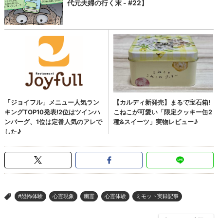
#恐怖体験
心霊現象
幽霊
心霊体験
ミモット実録記事
>