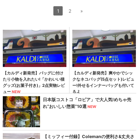
1
2
»