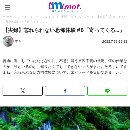
mimot.(ミモット)
mimot.(ミモット)
>
ライフタイル
>
生活・ライフハック
>
【実録】忘れられな
い恐怖体験 #8「寄ってくる…」
【実録】忘れられない恐怖体験 #8「寄ってくる…」
李丘
2022.7.26 22:22
普通に過ごしていただけなのに、不意に襲う原因不明の状況。何の仕業な
のか、誰がいるのか、知りたくても「できない」のがまたおそろしいです
よね。忘れられない恐怖体験について、エピソードを集めてみました。