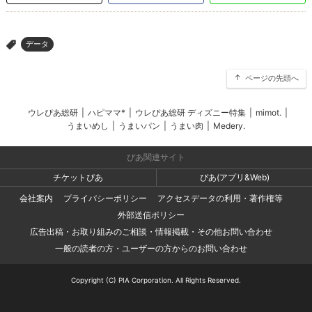
データ
>
ページの先頭へ
ウレぴあ総研
|
ハピママ*
|
ウレぴあ総研 ディズニー特集
|
mimot.
|
うまいめし
|
うまいパン
|
うまい肉
|
Medery.
ぴあ関連サイト
チケットぴあ
ぴあ(アプリ&Web)
会社案内
プライバシーポリシー
アクセスデータの利用・著作権等
外部送信ポリシー
広告出稿・お取り組みのご相談・情報掲載・その他お問い合わせ
一般の読者の方・ユーザーの方からのお問い合わせ
Copyright (C) PIA Corporation. All Rights Reserved.