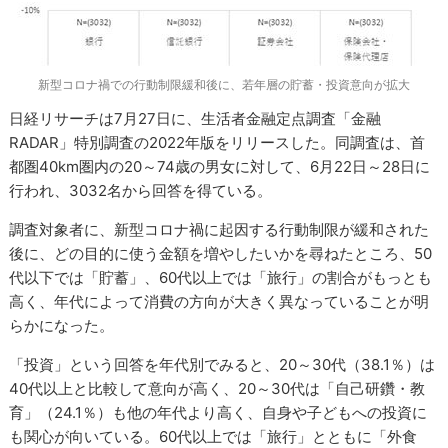
新型コロナ禍での行動制限緩和後に、若年層の貯蓄・投資意向が拡大
日経リサーチは7月27日に、生活者金融定点調査「金融
RADAR」特別調査の2022年版をリリースした。同調査は、首
都圏40km圏内の20～74歳の男女に対して、6月22日～28日に
行われ、3032名から回答を得ている。
調査対象者に、新型コロナ禍に起因する行動制限が緩和された
後に、どの目的に使う金額を増やしたいかを尋ねたところ、50
代以下では「貯蓄」、60代以上では「旅行」の割合がもっとも
高く、年代によって消費の方向が大きく異なっていることが明
らかになった。
「投資」という回答を年代別でみると、20～30代（38.1％）は
40代以上と比較して意向が高く、20～30代は「自己研鑽・教
育」（24.1％）も他の年代より高く、自身や子どもへの投資に
も関心が向いている。60代以上では「旅行」とともに「外食