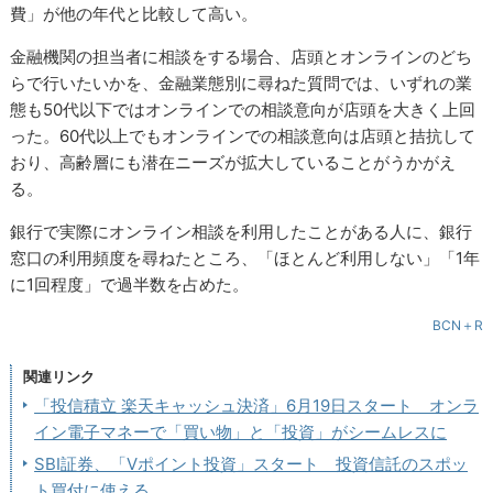
費」が他の年代と比較して高い。
金融機関の担当者に相談をする場合、店頭とオンラインのどち
らで行いたいかを、金融業態別に尋ねた質問では、いずれの業
態も50代以下ではオンラインでの相談意向が店頭を大きく上回
った。60代以上でもオンラインでの相談意向は店頭と拮抗して
おり、高齢層にも潜在ニーズが拡大していることがうかがえ
る。
銀行で実際にオンライン相談を利用したことがある人に、銀行
窓口の利用頻度を尋ねたところ、「ほとんど利用しない」「1年
に1回程度」で過半数を占めた。
BCN＋R
関連リンク
「投信積立 楽天キャッシュ決済」6月19日スタート オンラ
イン電子マネーで「買い物」と「投資」がシームレスに
SBI証券、「Vポイント投資」スタート 投資信託のスポッ
ト買付に使える