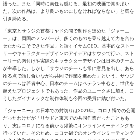
語った。また「同時に責任も感じる。最初の映画で賞を頂い
た。次の作品は、より良いものにしなければならない」と気を
引き締める。
「東京とサウジの首都リヤドの間で制作を進めた『ジャーニ
ー』は、両国のメンバーが、多くのものを乗り越えて力を合わ
せたからこそできた作品」と話すイサムCEO。基本的なストー
リーやキャラクターデザインのアイデアはサウジで行い、スト
ーリーの肉付けや実際のキャラクターデザインは日本のチーム
が主導した。しかし「サウジのチームも常に意見を出し、あら
ゆる点で話し合いながら共同で作業を進めた」という。サウジ
のチームは若者中心、日本のチームはベテラン中心と、世代を
超えたプロジェクトでもあった。作品のユニークさに加え、こ
うしたダイナミックな制作体制も今回の受賞に結び付いた。
『ジャーニー』の日本での封切りは2021年。コロナ禍での公開
だったわけだが「リヤドと東京での共同作業だったこともあ
り、実はコロナになる前から頻繁にオンラインミーティングを
行っていた。そのため、コロナ禍でのオンラインミーティング