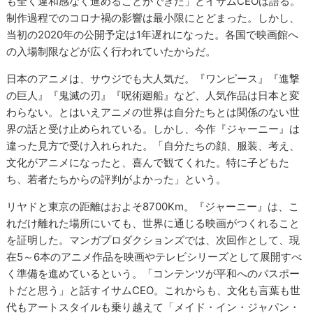
も全く違和感なく進めることができた」とイサムCEOは語る。
制作過程でのコロナ禍の影響は最小限にとどまった。しかし、
当初の2020年の公開予定は1年遅れになった。各国で映画館へ
の入場制限などが広く行われていたからだ。
日本のアニメは、サウジでも大人気だ。『ワンピース』『進撃
の巨人』『鬼滅の刃』『呪術廻船』など、人気作品は日本と変
わらない。とはいえアニメの世界は自分たちとは関係のない世
界の話と受け止められている。しかし、今作『ジャーニー』は
違った見方で受け入れられた。「自分たちの顔、服装、考え、
文化がアニメになったと、喜んで観てくれた。特に子どもた
ち、若者たちからの評判がよかった」という。
リヤドと東京の距離はおよそ8700Km。『ジャーニー』は、こ
れだけ離れた場所にいても、世界に通じる映画がつくれること
を証明した。マンガプロダクションズでは、次回作として、現
在5～6本のアニメ作品を映画やテレビシリーズとして展開すべ
く準備を進めているという。「コンテンツが平和へのパスポー
トだと思う」と話すイサムCEO。これからも、文化も言葉も世
代もアートスタイルも乗り越えて「メイド・イン・ジャパン・