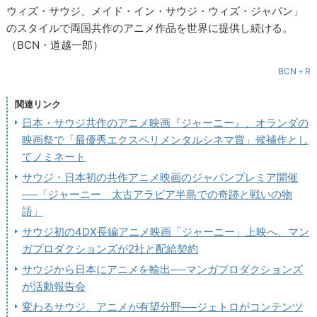
ウィズ・サウジ、メイド・イン・サウジ・ウィズ・ジャパン」
のスタイルで両国共作のアニメ作品を世界に提供し続ける。
（BCN・道越一郎）
BCN＋R
関連リンク
日本・サウジ共作のアニメ映画『ジャーニー』、オランダの
映画祭で「最優秀エクスペリメンタルシネマ賞」候補作とし
てノミネート
サウジ・日本初の共作アニメ映画のジャパンプレミア開催
──「ジャーニー 太古アラビア半島での奇跡と戦いの物
語」
サウジ初の4DX長編アニメ映画「ジャーニー」上映へ、マン
ガプロダクションズが2社と配給契約
サウジから日本にアニメを輸出──マンガプロダクションズ
が活動報告会
変わるサウジ、アニメが有望分野──ジェトロがコンテンツ