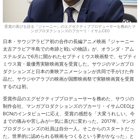
受賞の喜びを語る『ジャーニー』のエグゼクティブプロデューサーを務めたマ
ンガプロダクションズのブカーリ・イサムCEO
日本・サウジアラビア初の合作の長編アニメ映画『ジャーニー
太古アラビア半島での奇跡と戦いの物語』が、オランダ・アム
ステルダムで6月に開かれたセプティミウス映画祭で、セプティ
ミウス賞・最優秀実験映画賞を受賞した。サウジのマンガプロ
ダクションズと日本の東映アニメーションが共同で手がけた作
品だ。サウジやアラブの映画が国際映画祭で実験映画賞を受賞
するのは初。
受賞作品のエグゼクティブプロデューサーを務めた、サウジの
制作会社、マンガプロダクションズのブカーリ・イサムCEOは
BCNのインタビューに応え、受賞の感想を「大変うれしい。今
までの痛みや苦しみが一気に喜びに変わった。2017年、マンガ
プロダクションズの社員は自分一人。そこからのスタートだっ
た。世界的に認められる映画をつくるという夢がかなった」と