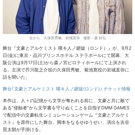
左から、久保田秀敏、岩城直弥 撮影：森 好弘
舞台『文豪とアルケミスト 嘆キ人ノ廻旋（ロンド）』が、9月2
日(金)に東京・品川プリンスホテル ステラボールにて開幕、大
阪公演は9月17日(土)から森ノ宮ピロティホールにて上演され
る。主演で芥川龍之介役の久保田秀敏、菊池寛役の岩城直弥に
話を聞いた。
舞台｢文豪とアルケミスト 嘆キ人ノ廻旋(ロンド)｣ チケット情報
本作は、人々の記憶から文学が奪われる前に、文豪と共に敵で
ある“侵蝕者”から文学書を守りぬくことを目指すDMM GAMES
で配信中の文豪転生シミュレーションゲーム『文豪とアルケミ
スト』を原作にした舞台。脚本をなるせゆうせい、演出を吉谷
晃太朗が手掛ける。