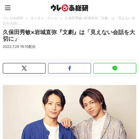
ウレぴあ総研（うれぴあ）
ウレぴあ総研
>
エンタメ・テレビ
>
久保田秀敏×岩城直弥『文劇』は「見えない会
話を大切に」
久保田秀敏×岩城直弥『文劇』は「見えない会話を大
切に」
2022.7.29 19:10配信