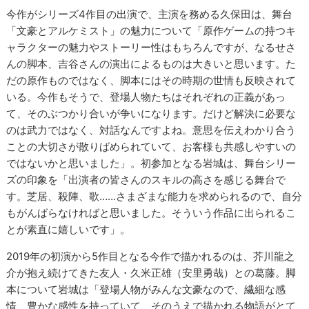
今作がシリーズ4作目の出演で、主演を務める久保田は、舞台
「文豪とアルケミスト」の魅力について「原作ゲームの持つキ
ャラクターの魅力やストーリー性はもちろんですが、なるせさ
んの脚本、吉谷さんの演出によるものは大きいと思います。た
だの原作ものではなく、脚本にはその時期の世情も反映されて
いる。今作もそうで、登場人物たちはそれぞれの正義があっ
て、そのぶつかり合いが争いになります。だけど解決に必要な
のは武力ではなく、対話なんですよね。意思を伝えわかり合う
ことの大切さが散りばめられていて、お客様も共感しやすいの
ではないかと思いました」。初参加となる岩城は、舞台シリー
ズの印象を「出演者の皆さんのスキルの高さを感じる舞台で
す。芝居、殺陣、歌……さまざまな能力を求められるので、自分
もがんばらなければと思いました。そういう作品に出られるこ
とが素直に嬉しいです」。
2019年の初演から5作目となる今作で描かれるのは、芥川龍之
介が抱え続けてきた友人・久米正雄（安里勇哉）との葛藤。脚
本について岩城は「登場人物がみんな文豪なので、繊細な感
情、豊かな感性を持っていて、そのうえで描かれる物語がとて