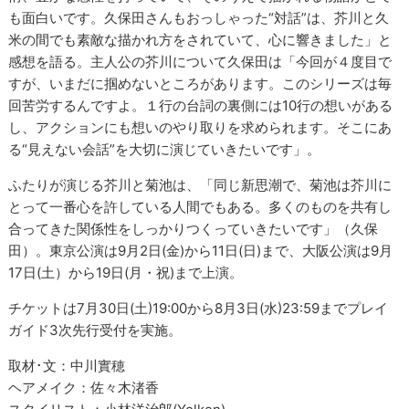
も面白いです。久保田さんもおっしゃった“対話”は、芥川と久
米の間でも素敵な描かれ方をされていて、心に響きました」と
感想を語る。主人公の芥川について久保田は「今回が４度目で
すが、いまだに掴めないところがあります。このシリーズは毎
回苦労するんですよ。１行の台詞の裏側には10行の想いがある
し、アクションにも想いのやり取りを求められます。そこにあ
る“見えない会話”を大切に演じていきたいです」。
ふたりが演じる芥川と菊池は、「同じ新思潮で、菊池は芥川に
とって一番心を許している人間でもある。多くのものを共有し
合ってきた関係性をしっかりつくっていきたいです」（久保
田）。東京公演は9月2日(金)から11日(日)まで、大阪公演は9月
17日(土）から19日(月・祝)まで上演。
チケットは7月30日(土)19:00から8月3日(水)23:59までプレイ
ガイド3次先行受付を実施。
取材･文：中川實穂
ヘアメイク：佐々木渚香