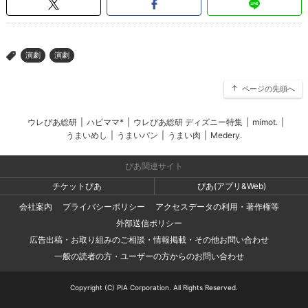
演劇
演劇
>
ページの先頭へ
ウレぴあ総研
|
ハピママ*
|
ウレぴあ総研 ディズニー特集
|
mimot.
|
うまいめし
|
うまいパン
|
うまい肉
|
Medery.
ぴあ関連サイト
チケットぴあ
ぴあ(アプリ&Web)
会社案内
プライバシーポリシー
アクセスデータの利用・著作権等
外部送信ポリシー
広告出稿・お取り組みのご相談・情報掲載・その他お問い合わせ
一般の読者の方・ユーザーの方からのお問い合わせ
Copyright (C) PIA Corporation. All Rights Reserved.