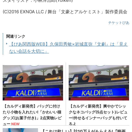
スタイリスト：小林洋治郎(Yolken)
(C)2016 EXNOA LLC / 舞台「文豪とアルケミスト」製作委員会
チケットぴあ
関連リンク
【ぴあ関西版WEB】久保田秀敏×岩城直弥『文劇』は「見え
ない会話を大切に」