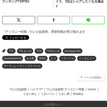
「ディズニー特集 -ウレぴあ総研」更新情報が受け取れます
TDL
TDLまとめ
TDS
TDSまとめ
disneygoods
>
disneyfashion
お土産
SDGs
エコ
リサイクル
インタビュー
サーキュレーティングスマイル
ページの先頭へ
ウレぴあ総研
|
ハピママ*
|
ウレぴあ総研 ディズニー特集
|
mimot.
|
うまいめし
|
うまいパン
|
うまい肉
|
Medery.
ぴあ関連サイト