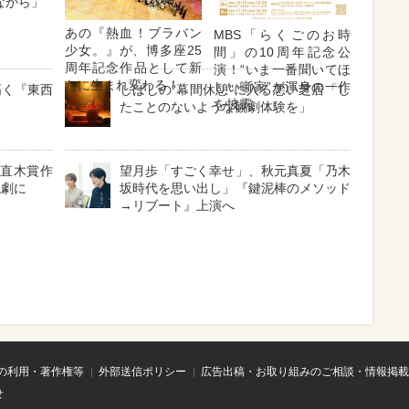
ながら」
あの『熱血！ブラバン
MBS「らくごのお時
少女。』が、博多座25
間」の10周年記念公
周年記念作品として新
演！“いま一番聞いてほ
たに生まれ変わる！
しい噺家”が渾身の一作
高く『東西
しばしの“幕間休憩”に入る悪い芝居「し
を披露
たことのないような観劇体験を」
と直木賞作
望月歩「すごく幸せ」、秋元真夏「乃木
読劇に
坂時代を思い出し」『鍵泥棒のメソッド
→リブート』上演へ
の利用・著作権等
外部送信ポリシー
広告出稿・お取り組みのご相談・情報掲載
せ