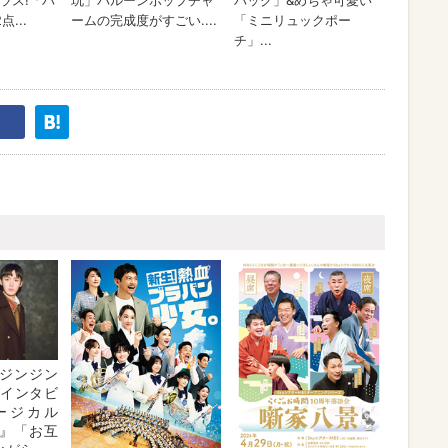
ジンジン
・インタビ
ージカル
』「お互