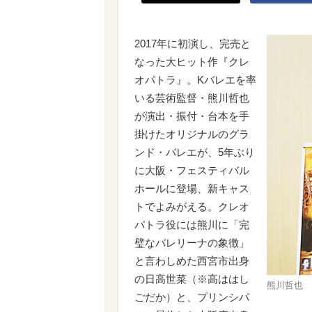
2017年に初演し、完売と
なった大ヒット作『クレ
オパトラ』。Kバレエを率
いる芸術監督・熊川哲也
が演出・振付・台本を手
掛けたオリジナルのグラ
ンド・バレエが、5年ぶり
に大阪・フェスティバル
ホールに登場、新キャス
トでよみがえる。クレオ
パトラ役には熊川に「完
璧なバレリーナの象徴」
と言わしめた西宮市出身
の日高世菜（※高ははし
熊川哲也
ごだか）と、プリンシパ