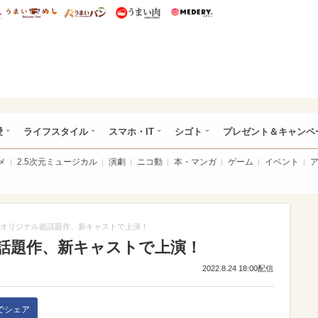
総研 ディズニー特集
mimot.
うまいめし
うまいパン
うまい肉
Medery.
ぴあ総研（うれぴあ）
愛
ライフスタイル
スマホ・IT
シゴト
プレゼント＆キャンペ
メ
2.5次元ミュージカル
演劇
ニコ動
本・マンガ
ゲーム
イベント
オリジナル超話題作、新キャストで上演！
話題作、新キャストで上演！
2022.8.24 18:00配信
kでシェア