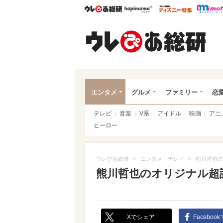
ウレぴあ総研
ハピママ*
ウレぴあ
ウレ
エンタメ
グルメ
ファミリー
恋
テレビ
音楽
V系
アイドル
映画
アニ
ヒーロー
>
>
ウレぴあ総研
エンタメ・テレビ
熊川哲也の
熊川哲也のオリジナル超
Xでシェア
Faceboo