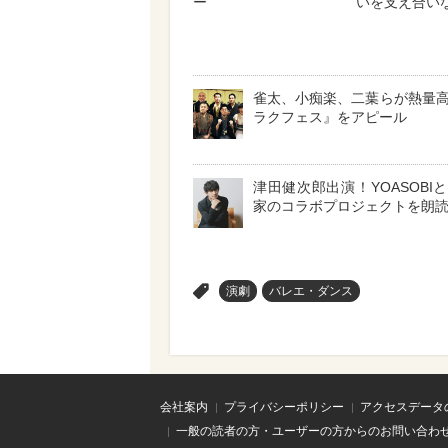
ー
いを支え合い
雀太、小痴楽、二葉らが熱量
ラクフェス』をアピール
津田健次郎出演！YOASOBI
家のコラボプロジェクトを朗
>
演劇
バレエ・ダンス
会社案内
プライバシーポリシー
アクセスデータ
一般の読者の方・ユーザーの方からのお問い合わ