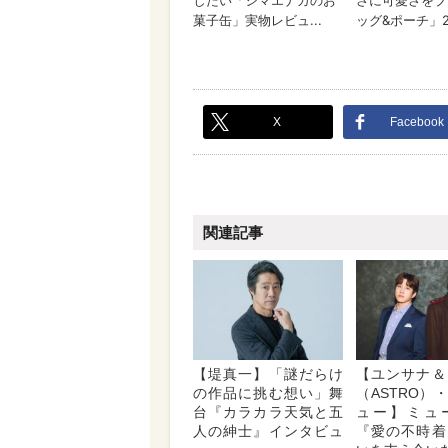
X
Facebook
関連記事
【堤真一】「謎だらけ
【ユンサナ＆
の作品に挑む想い」舞
（ASTRO）
台『カラカラ天気と五
ュー】ミュ
人の紳士』インタビュ
『愛の不時着