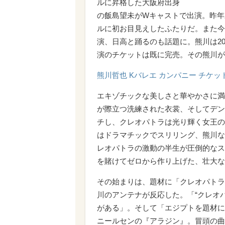
ルに昇格した大阪府出身
の飯島望未がWキャストで出演。昨年
ルに初お目見えしたふたりだ。また今
演、日高と踊るのも話題に。熊川は2
演のチケットは既に完売。その熊川が
熊川哲也 Kバレエ カンパニー チケッ
エキゾチックな美しさと華やかさに満
が際立つ洗練された衣裳、そしてデン
チし、クレオパトラは光り輝く女王の
はドラマチックでスリリング、熊川な
レオパトラの激動の半生が圧倒的なス
を賭けてゼロから作り上げた、壮大な
その始まりは、題材に「クレオパトラ
川のアンテナが反応した。「“クレオ
がある」。そして「エジプトを題材に
ニールセンの『アラジン』。冒頭の曲