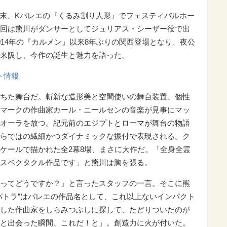
末、Kバレエの『くるみ割り人形』でフェスティバルホー
回は熊川がダンサーとしてジュリアス・シーザー役で出
014年の『カルメン』以来8年ぶりの関西登場となり、夜公
来阪し、今作の誕生と魅力を語った。
ト情報
ちた舞台だ。斬新な造形美と空間使いの舞台装置、個性
マークの作曲家カール・ニールセンの音楽が見事にマッ
オーラを放つ。紀元前のエジプトとローマが舞台の物語
らではの繊細かつダイナミックな振付で表現される。ク
ケールで描かれた全2幕8場、まさに大作だ。「全身全霊
スペクタクル作品です」と熊川は胸を張る。
ってどうですか？」と言ったスタッフの一言。そこに熊
パトラ”はバレエの作品名として、これ以上ないインパクト
した作曲家をしらみつぶしに探して、たどりついたのが
と出会った瞬間、これだ！と」。創造力に火が付いた。