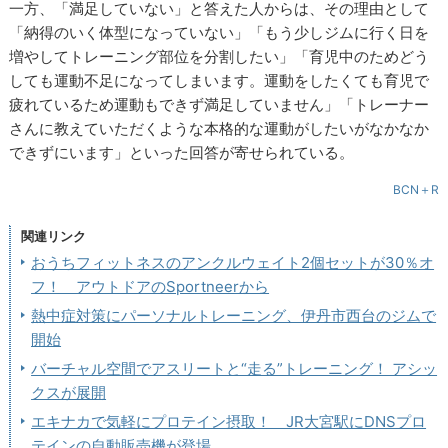
一方、「満足していない」と答えた人からは、その理由として
「納得のいく体型になっていない」「もう少しジムに行く日を
増やしてトレーニング部位を分割したい」「育児中のためどう
しても運動不足になってしまいます。運動をしたくても育児で
疲れているため運動もできず満足していません」「トレーナー
さんに教えていただくような本格的な運動がしたいがなかなか
できずにいます」といった回答が寄せられている。
BCN＋R
関連リンク
おうちフィットネスのアンクルウェイト2個セットが30％オ
フ！ アウトドアのSportneerから
熱中症対策にパーソナルトレーニング、伊丹市西台のジムで
開始
バーチャル空間でアスリートと“走る”トレーニング！ アシッ
クスが展開
エキナカで気軽にプロテイン摂取！ JR大宮駅にDNSプロ
テインの自動販売機が登場