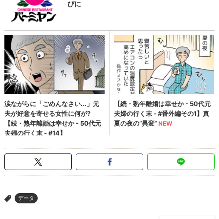
データ
>