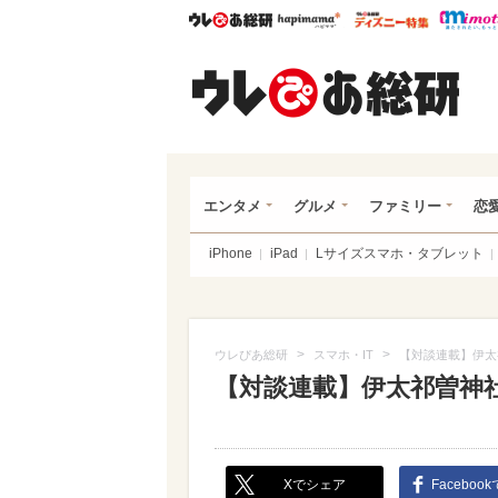
ウレぴあ総研
ハピママ*
ウレぴあ
ウレ
エンタメ
グルメ
ファミリー
恋
iPhone
iPad
Lサイズスマホ・タブレット
>
>
ウレぴあ総研
スマホ・IT
【対談連載】伊太
【対談連載】伊太祁曽神
Xでシェア
Faceboo