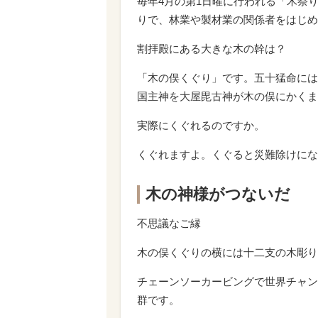
毎年4月の第1日曜に行われる「木祭
りで、林業や製材業の関係者をはじめ
割拝殿にある大きな木の幹は？
「木の俣くぐり」です。五十猛命には
国主神を大屋毘古神が木の俣にかくま
実際にくぐれるのですか。
くぐれますよ。くぐると災難除けにな
木の神様がつないだ
不思議なご縁
木の俣くぐりの横には十二支の木彫り
チェーンソーカービングで世界チャン
群です。