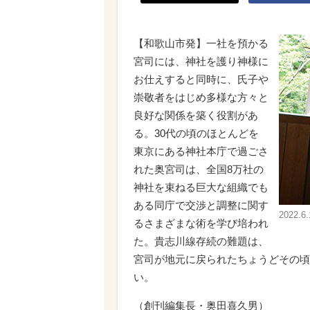
【和歌山市発】一社を預かる
宮司には、神社を護り神様に
お仕えすると同時に、氏子や
崇敬者をはじめ多様な方々と
良好な関係を築く役割があ
る。30代の頃のほとんどを
東京にある神社本庁で過ごさ
れた奥宮司は、全国8万社の
神社を束ねる巨大な組織でも
ある同庁で交渉と調整に関す
2022
るさまざまな術を学び培われ
た。貴志川線存続の難題は、
宮司が地元に戻られたちょうどその頃
い。
（創刊編集長・奥田喜久男）