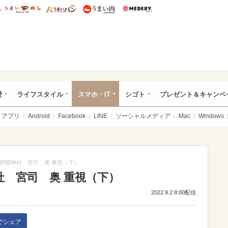
総研 ディズニー特集
mimot.
うまいめし
うまいパン
うまい肉
Medery.
ぴあ総研（うれぴあ）
愛
ライフスタイル
スマホ・IT
シゴト
プレゼント＆キャンペ
アプリ
Android
Facebook
LINE
ソーシャルメディア
Mac
Windows
祁曽神社 宮司 奥 重視（下）
社 宮司 奥 重視（下）
2022.9.2 8:00配信
kでシェア