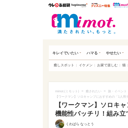
ウレぴあ総研
ハピママ*
ウレぴあ
mim
キレイでいたい
ハマる
やせたい
癒しスポット
イケメン
お家で楽しむ
猫
>
>
mimot.(ミモット)
癒されたい
旅・イベント
【ワークマン】ソロキャンプにおすすめの「1人用
【ワークマン】ソロキャ
機能性バッチリ！組み立
くわばら なっとう