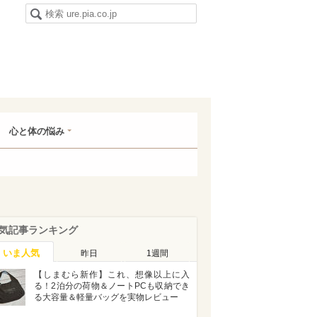
心と体の悩み
気記事ランキング
いま人気
昨日
1週間
【しまむら新作】これ、想像以上に入
る！2泊分の荷物＆ノートPCも収納でき
る大容量＆軽量バッグを実物レビュー