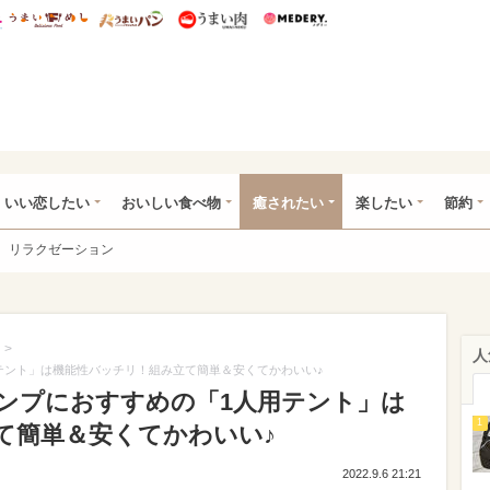
総研 ディズニー特集
mimot.
うまいめし
うまいパン
うまい肉
Medery.
ot.(ミモット)
いい恋したい
おいしい食べ物
癒されたい
楽したい
節約
リラクゼーション
>
人
テント」は機能性バッチリ！組み立て簡単＆安くてかわいい♪
ンプにおすすめの「1人用テント」は
1
て簡単＆安くてかわいい♪
2022.9.6 21:21