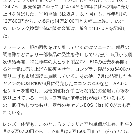
124.7％、販売金額に至っては147.4％と昨年に比べ大幅に売り
上げを伸ばした。平均単価（税抜き、以下同）も、昨年8月の
12万800円からこの8月は14万2100円と大幅に上昇。このた
め、レンズ交換型全体の販売金額は、前年比137.0％を記録し
た。
ミラーレス一眼の回復をけん引しているのはソニーだ。部品の
調達難などにより一部製品の受注を停止していたが、5月から順
次供給再開。特に昨年の大ヒット製品ZV－E10の販売を再開す
ると一気に売り上げを回復させた。ロングラン製品のα6400の
売り上げも市場回復に貢献している。その他、7月に発売したキ
ヤノンのEOS R10や8月に発売したニコンのZ30など、APS-C
センサーを搭載し、比較的価格が手ごろな製品の登場も市場を
盛り上げている。一眼レフ市場は前年割れが続いているもの
の、底打ちしつつあり、定番のキヤノンEOS Kiss X10が最も売
れている。
レンズ一体型も、このところジリジリと平均単価が上昇。昨年8
月の2万6700円から、この8月は3万1600円まで上がっている。