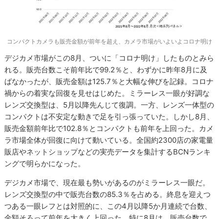
コンパクトカメラも販売金額が前年を超え、カメラ市場がいよいよコロナ明け
デジカメ市場がこの8月、ついに「コロナ明け」したものとみら
れる。販売台数こそ前年比で99.2％と、わずかに昨年8月に及
ばなかったが、販売金額は125.7％と大幅な伸びを記録。コロナ
禍からの着実な回復を見せはじめた。ミラーレス一眼が好調な
レンズ交換型は、5月以降先んじて復調。一方、レンズ一体型の
コンパクトは不安定な動きで足を引っ張っていた。しかし8月、
販売金額前年比で102.8％とコンパクトも前年を上回った。カメ
ラ市場全体が回復に向けて動いている。全国約2300店の家電量
販店やネットショップなどの実売データを集計するBCNランキ
ングで明らかになった。
デジカメ市場で、現在最も勢いがあるのがミラーレス一眼だ。
レンズ交換型の中で販売台数の85.3％を占める。終息を迎えつ
つある一眼レフとは対照的に、この4月以降5か月連続で台数、
金額そろって前年を大きく上回った。特に8月は、販売台数で