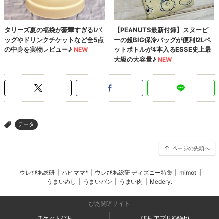
データ
>
ページの先頭へ
ウレぴあ総研
|
ハピママ*
|
ウレぴあ総研 ディズニー特集
|
mimot.
|
うまいめし
|
うまいパン
|
うまい肉
|
Medery.
ぴあ関連サイト
チケットぴあ
ぴあ(アプリ&Web)