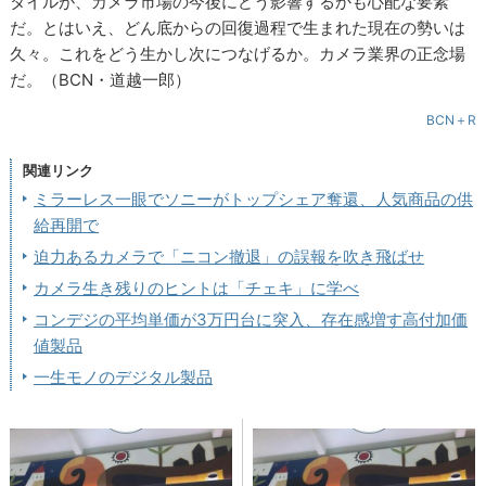
タイルが、カメラ市場の今後にどう影響するかも心配な要素
だ。とはいえ、どん底からの回復過程で生まれた現在の勢いは
久々。これをどう生かし次につなげるか。カメラ業界の正念場
だ。（BCN・道越一郎）
BCN＋R
関連リンク
ミラーレス一眼でソニーがトップシェア奪還、人気商品の供
給再開で
迫力あるカメラで「ニコン撤退」の誤報を吹き飛ばせ
カメラ生き残りのヒントは「チェキ」に学べ
コンデジの平均単価が3万円台に突入、存在感増す高付加価
値製品
一生モノのデジタル製品