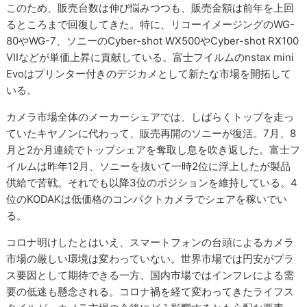
このため、販売台数は伸び悩みつつも、販売金額は前年を上回
るところまで回復してきた。特に、リコーイメージングのWG-
80やWG-7、ソニーのCyber-shot WX500やCyber-shot RX100
VIIなどが単価上昇に貢献している。富士フイルムのnstax mini
Evoはプリンター付きのデジカメとして新たな市場を開拓して
いる。
カメラ市場全体のメーカーシェアでは、しばらくトップを走っ
ていたキヤノンに代わって、販売再開のソニーが復活。7月、8
月と2か月連続でトップシェアを奪取し息を吹き返した。富士フ
イルムは昨年12月、ソニーを抜いて一時2位に浮上したが製品
供給で苦戦。それでも以降3位のポジションを維持している。4
位のKODAKは低価格のコンパクトカメラでシェアを稼いでい
る。
コロナ明けしたとはいえ、スマートフォンの台頭によるカメラ
市場の厳しい環境は変わっていない。世界市場では円安がプラ
ス要因として期待できる一方、国内市場ではインフレによる需
要の低迷も懸念される。コロナ禍を経て変わってきたライフス