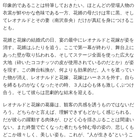
印象的であることは特筆しておきたい。ほとんどの登場人物の
衣裳が鮮やかな色味である一方、花婿の母だけは常に黒、そし
てレオナルドとその妻（南沢奈央）だけが真紅を身につけるこ
とも。
花婿と花嫁の結婚式の日、宴の最中にレオナルドと花嫁が姿を
消す。花婿はふたりを追う。ここで第一幕が終わり、舞台上に
あった壁が取り払われる。そしてステージ全面を使った広大な
大地（砕いたココナッツの皮が使用されているのだとか）が姿
を現す。この舞台転換が、何よりも効果的だ。人々を遮ってい
た物が消え、レオナルドと花嫁、花嫁はハーネスを外す。自ら
を縛るものがなくなったその時、３人は心も体も激しくぶつけ
合う。そして彼らは悲劇的な結末を迎える。
レオナルドと花嫁の葛藤は、観客の共感を誘うものではないだ
ろう。どちらかと言えば、理解できずもどかしく感じられる。
だが彼らの躍動する肉体が、ひどく心を揺さぶることは間違い
ない。また終盤で亡くなった者たちを悼む母の姿の、悲しくも
どこか雄々しく、美しい姿も。これが、“人が生きる”というこ