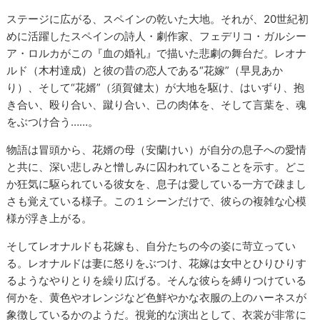
ステージに広がる、スペインの乾いた大地。それが、20世紀初
めに活躍したスペインの詩人・劇作家、フェデリコ・ガルシー
ア・ロルカがこの『血の婚礼』で描いた悲劇の舞台だ。レオナ
ルド（木村達成）と彼の昔の恋人である“花嫁”（早見あか
り）、そして“花婿”（須賀健太）が大地を駆け、はいずり、抱
き合い、殴り合い、蹴り合い、己の肉体を、そして言葉を、魂
をぶつけ合う……。
物語は冒頭から、花婿の母（安蘭けい）が自分の息子への愛情
と共に、深い悲しみと憎しみに囚われていることを示す。どこ
か狂気に駆られている彼女を、息子は愛している一方で疎まし
さも覚えている様子。この１シーンだけで、彼らの複雑な心模
様が浮き上がる。
そしてレオナルドも花嫁も、自分たちの今の姿に苛立ってい
る。レオナルドは妻に怒りをぶつけ、花嫁は女中とひりひりす
るようなやりとりを繰り広げる。そんな彼らを縛りつけている
何かを、黄色やオレンジなど色鮮やかな衣服の上のハーネスが
象徴しているかのようだ。視覚的な演出として、衣裳が非常に