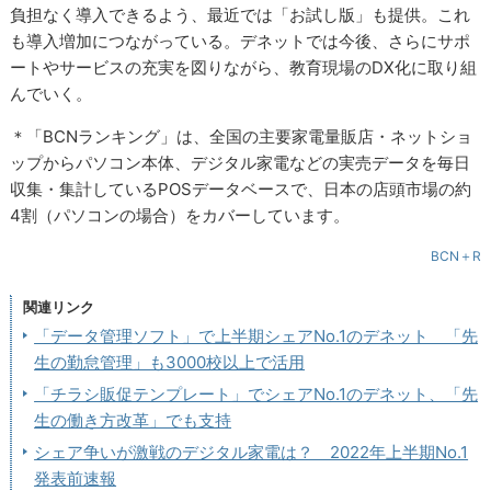
負担なく導入できるよう、最近では「お試し版」も提供。これ
も導入増加につながっている。デネットでは今後、さらにサポ
ートやサービスの充実を図りながら、教育現場のDX化に取り組
んでいく。
＊「BCNランキング」は、全国の主要家電量販店・ネットショ
ップからパソコン本体、デジタル家電などの実売データを毎日
収集・集計しているPOSデータベースで、日本の店頭市場の約
4割（パソコンの場合）をカバーしています。
BCN＋R
関連リンク
「データ管理ソフト」で上半期シェアNo.1のデネット 「先
生の勤怠管理」も3000校以上で活用
「チラシ販促テンプレート」でシェアNo.1のデネット、「先
生の働き方改革」でも支持
シェア争いが激戦のデジタル家電は？ 2022年上半期No.1
発表前速報