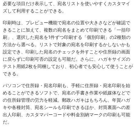
必要な項目だけ表示して、宛名リストを使いやすくカスタマイ
ズして利用することができる。
印刷時は、プレビュー機能で宛名の位置や大きさなどが確認で
きることに加えて、複数の宛名をまとめて印刷できる「一括印
刷」、選択した宛名を1件ずつ印刷する「個別印刷」の2種類の
方法から選べる。リストで対象の宛名を印刷するかしないかも
設定でき、印刷した宛名のチェックを外すことや住所録の画面
に戻らずに印刷可否の設定も可能だ。さらに、ハガキサイズの
テスト用紙2枚を同梱しており、初心者でも安心して使うことが
できる。
パソコンで住所録・宛名印刷も、手軽に住所録・宛名印刷を始
めることができるソフトで、宛名の手書き作業や紙媒体などで
の住所録管理の労力を軽減。郵政ハガキはもちろん、年賀ハガ
キや各種封筒、宛名シールも印刷できるほか、封筒裏面への差
出人印刷、カスタマバーコードや料金別納マークの印刷も可能
だ。