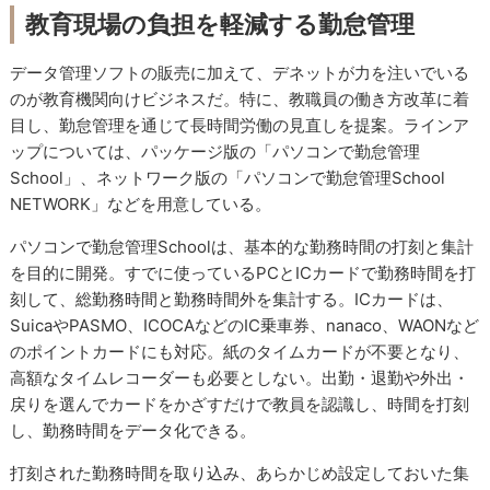
教育現場の負担を軽減する勤怠管理
データ管理ソフトの販売に加えて、デネットが力を注いでいる
のが教育機関向けビジネスだ。特に、教職員の働き方改革に着
目し、勤怠管理を通じて長時間労働の見直しを提案。ラインア
ップについては、パッケージ版の「パソコンで勤怠管理
School」、ネットワーク版の「パソコンで勤怠管理School
NETWORK」などを用意している。
パソコンで勤怠管理Schoolは、基本的な勤務時間の打刻と集計
を目的に開発。すでに使っているPCとICカードで勤務時間を打
刻して、総勤務時間と勤務時間外を集計する。ICカードは、
SuicaやPASMO、ICOCAなどのIC乗車券、nanaco、WAONなど
のポイントカードにも対応。紙のタイムカードが不要となり、
高額なタイムレコーダーも必要としない。出勤・退勤や外出・
戻りを選んでカードをかざすだけで教員を認識し、時間を打刻
し、勤務時間をデータ化できる。
打刻された勤務時間を取り込み、あらかじめ設定しておいた集