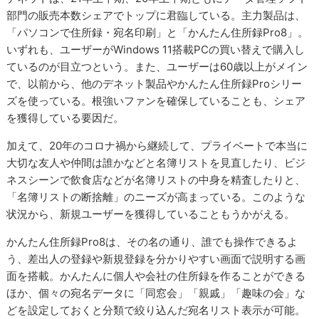
部門の販売本数シェアでトップに君臨している。主力製品は、
「パソコンで住所録・宛名印刷」と「かんたん住所録Pro8」。
いずれも、ユーザーがWindows 11搭載PCの買い替えで購入し
ているのが目立つという。また、ユーザーは60歳以上がメイン
で、以前から、他のデネット製品やかんたん住所録Proシリー
ズを使っている。根強いファンを確保していることも、シェア
を獲得している要因だ。
加えて、20年のコロナ禍から継続して、プライベートで本当に
大切な友人や仲間は誰かなどと名簿リストを見直したり、ビジ
ネスシーンで飲食店などが名簿リストの中身を精査したりと、
「名簿リストの断捨離」のニーズが高まっている。このような
状況から、新規ユーザーを獲得していることもうかがえる。
かんたん住所録Pro8は、その名の通り、誰でも操作できるよ
う、差出人の登録や新規登録を分かりやすい画面で説明する画
面を搭載。かんたんに個人や会社の住所録を作ることができる
ほか、個々の宛名データに「同窓会」「親戚」「趣味の会」な
どを設定しておくと分類で絞り込んだ宛名リスト表示が可能。