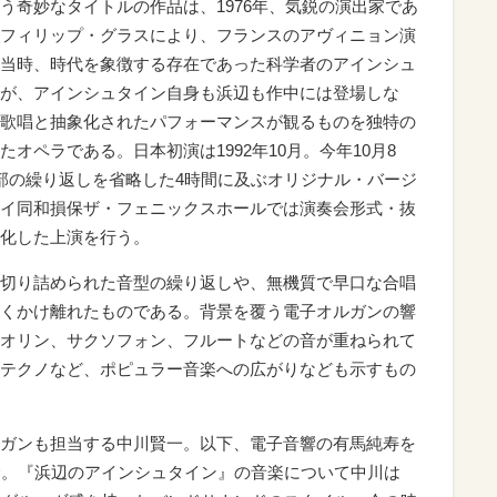
う奇妙なタイトルの作品は、1976年、気鋭の演出家であ
フィリップ・グラスにより、フランスのアヴィニョン演
当時、時代を象徴する存在であった科学者のアインシュ
が、アインシュタイン自身も浜辺も作中には登場しな
歌唱と抽象化されたパフォーマンスが観るものを独特の
オペラである。日本初演は1992年10月。今年10月8
部の繰り返しを省略した4時間に及ぶオリジナル・バージ
イ同和損保ザ・フェニックスホールでは演奏会形式・抜
化した上演を行う。
切り詰められた音型の繰り返しや、無機質で早口な合唱
くかけ離れたものである。背景を覆う電子オルガンの響
オリン、サクソフォン、フルートなどの音が重ねられて
テクノなど、ポピュラー音楽への広がりなども示すもの
ガンも担当する中川賢一。以下、電子音響の有馬純寿を
む。『浜辺のアインシュタイン』の音楽について中川は