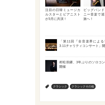
注目の日韓ミュージカ
ビッグバンド
ルスターとピアニスト
ニー音楽で巡
が3月に共演！
旅へ！
「第11回『全音楽界による
3.11チャリティコンサート」
村松崇継、3年ぶりのソロコ
開催
>
クラシック
クラシックその他