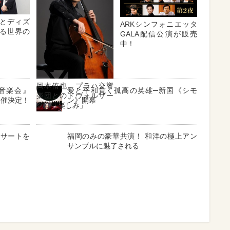
とディズ
ARKシンフォニエッタ
る世界の
GALA配信公演が販売
中！
岡本侑也、プラハ交響
音楽会』
愛と平和貫く孤高の英雄─新国《シモ
楽団とのドヴォルザー
開催決定！
ン》開幕
クに「楽しみ」
ンサートを
福岡のみの豪華共演！ 和洋の極上アン
サンブルに魅了される