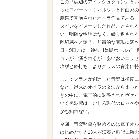
この『浜辺のアインシュタイン』とい
ったロバート・ウィルソンと作曲家の
劇祭で初演されたオペラ作品である。
タインをイメージした作品、とされる
い。明確な物語はなく、繰り返される
酩酊感へと誘う、前衛的な表現に満ちた
日・9日には、神奈川県民ホールで一
ョンが上演されるが、あいおいニッセ
粋版と銘打ち、よりグラスの音楽に特
ここでグラスが創造した音楽は極度に
など、従来のオペラの文法からまった
きの中に、電子的に調整されたヴァイ
いく色彩感は、むしろ現代のロックや
かも知れない。
今回、音楽監督を務めるのは電子オル
はじめとする13人が演奏と歌唱に臨