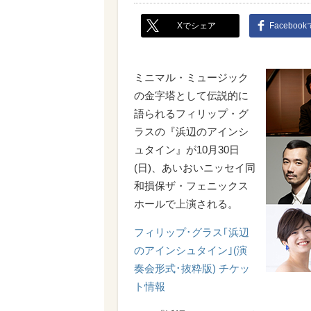
Xでシェア
Faceboo
ミニマル・ミュージック
の金字塔として伝説的に
語られるフィリップ・グ
ラスの『浜辺のアインシ
ュタイン』が10月30日
(日)、あいおいニッセイ同
和損保ザ・フェニックス
ホールで上演される。
フィリップ･グラス｢浜辺
のアインシュタイン｣(演
奏会形式･抜粋版) チケッ
ト情報