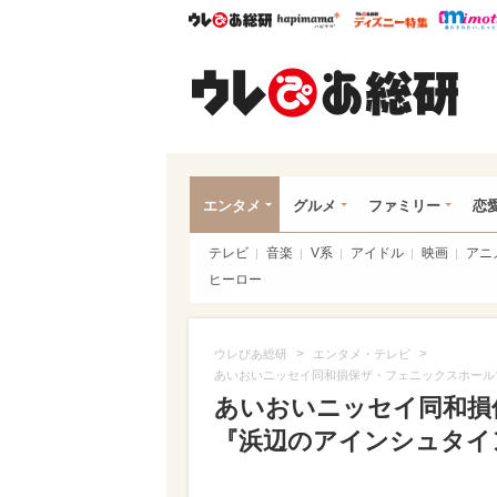
ウレぴあ総研
ハピママ*
ウレぴあ
ウレ
エンタメ
グルメ
ファミリー
恋
テレビ
音楽
V系
アイドル
映画
アニ
ヒーロー
>
>
ウレぴあ総研
エンタメ・テレビ
あいおいニッセイ同和損保ザ・フェニックスホール
あいおいニッセイ同和損
『浜辺のアインシュタイ