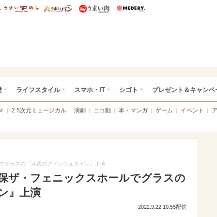
総研 ディズニー特集
mimot.
うまいめし
うまいパン
うまい肉
Medery.
ぴあ総研（うれぴあ）
愛
ライフスタイル
スマホ・IT
シゴト
プレゼント＆キャンペ
メ
2.5次元ミュージカル
演劇
ニコ動
本・マンガ
ゲーム
イベント
でグラスの『浜辺のアインシュタイン』上演
保ザ・フェニックスホールでグラスの
ン』上演
2022.9.22 10:55配信