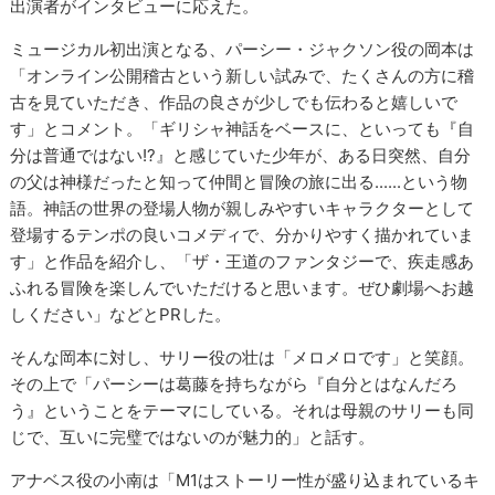
出演者がインタビューに応えた。
ミュージカル初出演となる、パーシー・ジャクソン役の岡本は
「オンライン公開稽古という新しい試みで、たくさんの方に稽
古を見ていただき、作品の良さが少しでも伝わると嬉しいで
す」とコメント。「ギリシャ神話をベースに、といっても『自
分は普通ではない!?』と感じていた少年が、ある日突然、自分
の父は神様だったと知って仲間と冒険の旅に出る......という物
語。神話の世界の登場人物が親しみやすいキャラクターとして
登場するテンポの良いコメディで、分かりやすく描かれていま
す」と作品を紹介し、「ザ・王道のファンタジーで、疾走感あ
ふれる冒険を楽しんでいただけると思います。ぜひ劇場へお越
しください」などとPRした。
そんな岡本に対し、サリー役の壮は「メロメロです」と笑顔。
その上で「パーシーは葛藤を持ちながら『自分とはなんだろ
う』ということをテーマにしている。それは母親のサリーも同
じで、互いに完璧ではないのが魅力的」と話す。
アナベス役の小南は「M1はストーリー性が盛り込まれているキ