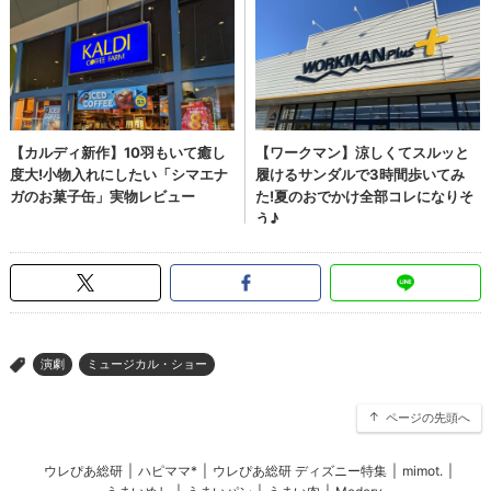
演劇
ミュージカル・ショー
>
ページの先頭へ
ウレぴあ総研
|
ハピママ*
|
ウレぴあ総研 ディズニー特集
|
mimot.
|