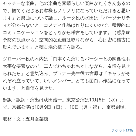
ャッチーな楽曲。他の楽曲も素晴らしい楽曲がたくさんあるの
で、観てくださるお客様もノリノリになっていただけると思い
ます」と楽曲について話し、ルーク役の水田は「パーソナリテ
ィが分からないと、コメディ作品は作りにくいので、積極的に
コミュニケーションをとりながら稽古をしています。（感染症
予防の観点から）空間的な距離は取りながら、心は密に稽古に
励んでいます」と稽古場の様子を語る。
グローバー役の木内は「岡本くん演じるパーシーとの関係性も
大事な要素なので、二人でわちゃわちゃしながら、友情を見せ
られたら」と意気込み、ブラナー先生役の宮原は「キャラがそ
れぞれ立っていて、いいメンバー。とても面白い作品になって
います」と自信を見せた。
翻訳・訳詞・演出は荻田浩一。東京公演は10月5日（水）ま
で。京都公演は10月9日（日）、10日（月・祝）、京都劇場。
取材・文：五月女菜穂
チケットぴあ