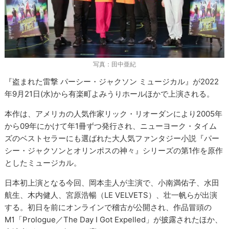
写真：田中亜紀
『盗まれた雷撃 パーシー・ジャクソン ミュージカル』が2022
年9月21日(水)から有楽町よみうりホールほかで上演される。
本作は、アメリカの人気作家リック・リオーダンにより2005年
から09年にかけて年1冊ずつ発行され、ニューヨーク・タイム
ズのベストセラーにも選ばれた大人気ファンタジー小説『パー
シー・ジャクソンとオリンポスの神々』シリーズの第1作を原作
としたミュージカル。
日本初上演となる今回、岡本圭人が主演で、小南満佑子、水田
航生、木内健人、宮原浩暢（LE VELVETS）、壮一帆らが出演
する。初日を前にオンラインで稽古が公開され、作品冒頭の
M1「Prologue／The Day I Got Expelled」が披露されたほか、