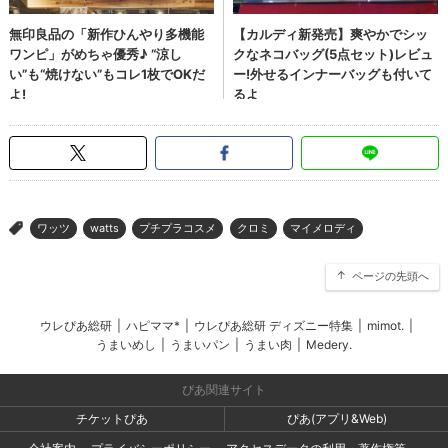
ワッツ
watts
プチプラコスメ
クロミ
マイメロディ
>
ページの先頭へ
ウレぴあ総研
|
ハピママ*
|
ウレぴあ総研 ディズニー特集
|
mimot.
|
うまいめし
|
うまいパン
|
うまい肉
|
Medery.
ぴあ関連サイト
チケットぴあ
ぴあ(アプリ&Web)