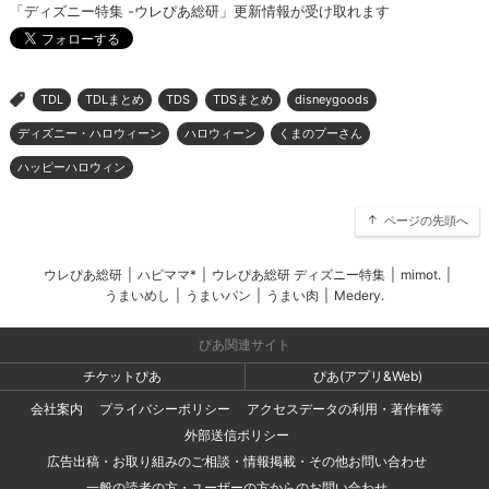
「ディズニー特集 -ウレぴあ総研」更新情報が受け取れます
TDL
TDLまとめ
TDS
TDSまとめ
disneygoods
>
ディズニー・ハロウィーン
ハロウィーン
くまのプーさん
ハッピーハロウィン
ページの先頭へ
ウレぴあ総研
|
ハピママ*
|
ウレぴあ総研 ディズニー特集
|
mimot.
|
うまいめし
|
うまいパン
|
うまい肉
|
Medery.
ぴあ関連サイト
チケットぴあ
ぴあ(アプリ&Web)
会社案内
プライバシーポリシー
アクセスデータの利用・著作権等
外部送信ポリシー
広告出稿・お取り組みのご相談・情報掲載・その他お問い合わせ
一般の読者の方・ユーザーの方からのお問い合わせ