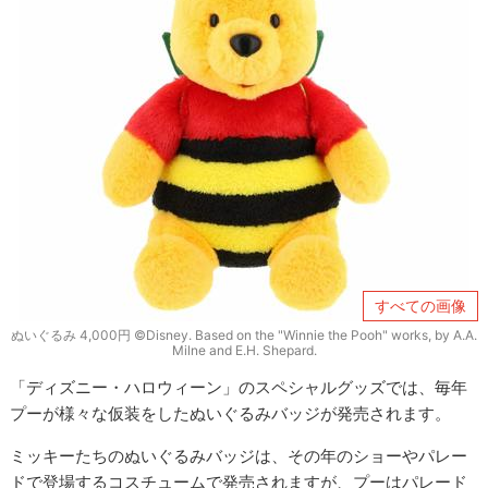
すべての画像
ぬいぐるみ 4,000円 ©Disney. Based on the "Winnie the Pooh" works, by A.A.
Milne and E.H. Shepard.
「ディズニー・ハロウィーン」のスペシャルグッズでは、毎年
プーが様々な仮装をしたぬいぐるみバッジが発売されます。
ミッキーたちのぬいぐるみバッジは、その年のショーやパレー
ドで登場するコスチュームで発売されますが、プーはパレード