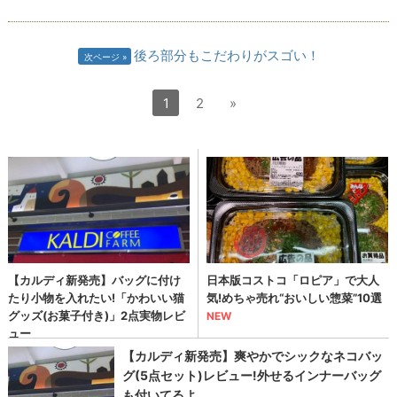
後ろ部分もこだわりがスゴい！
次ページ
1
2
»