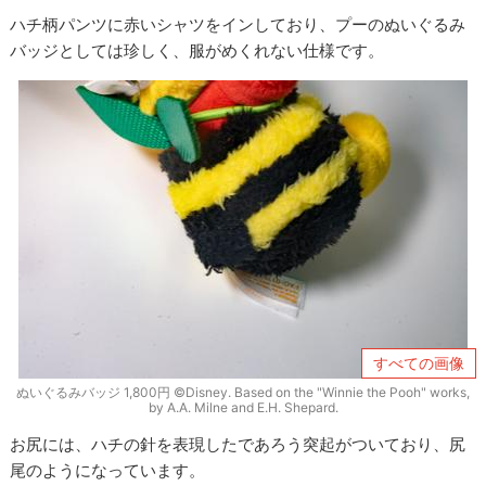
ハチ柄パンツに赤いシャツをインしており、プーのぬいぐるみ
バッジとしては珍しく、服がめくれない仕様です。
すべての画像
ぬいぐるみバッジ 1,800円 ©Disney. Based on the "Winnie the Pooh" works,
by A.A. Milne and E.H. Shepard.
お尻には、ハチの針を表現したであろう突起がついており、尻
尾のようになっています。