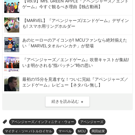
【Vol.9】Mrs. GREEN APPLE『アベンジャーズ／エンド
ゲーム』今すぐ観るべき理由【独占動画】
【MARVEL】『アベンジャーズ/エンドゲーム』デザイン
も! スマホ用リングホルダー
あのヒーローのアイコンが! MCUファンなら絶対揃えた
い「MARVELタオルハンカチ」が登場
『アベンジャーズ／エンドゲーム』吹替キャストが集結!
いま明かされる“指パッチン”時の思い
最初の15分を見逃すな！ついに完結『アベンジャーズ／
エンドゲーム』レビュー【ネタバレ無し】
続きを読み込む
アベンジャーズ／インフィニティ・ウォー
アベンジャーズ
>
マイティ・ソー バトルロイヤル
マーベル
MCU
岡田結実