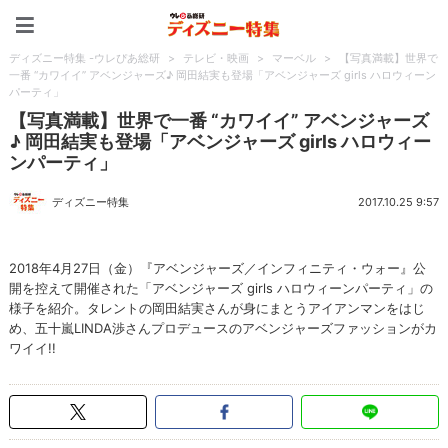
ディズニー特集 -ウレぴあ
ディズニー特集 -ウレぴあ総研
>
テレビ・映画
>
マーベル
>
【写真満載】世界で
一番 “カワイイ” アベンジャーズ♪ 岡田結実も登場「アベンジャーズ girls ハロウィーン
パーティ」
【写真満載】世界で一番 “カワイイ” アベンジャーズ
♪ 岡田結実も登場「アベンジャーズ girls ハロウィー
ンパーティ」
ディズニー特集
2017.10.25 9:57
2018年4月27日（金）『アベンジャーズ／インフィニティ・ウォー』公
開を控えて開催された「アベンジャーズ girls ハロウィーンパーティ」の
様子を紹介。タレントの岡田結実さんが身にまとうアイアンマンをはじ
め、五十嵐LINDA渉さんプロデュースのアベンジャーズファッションがカ
ワイイ!!