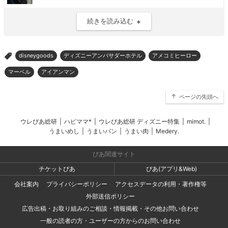
続きを読み込む
disneygoods
ディズニーアンバサダーホテル
アメコミヒーロー
>
マーベル
アイアンマン
ページの先頭へ
ウレぴあ総研
|
ハピママ*
|
ウレぴあ総研 ディズニー特集
|
mimot.
|
うまいめし
|
うまいパン
|
うまい肉
|
Medery.
ぴあ関連サイト
チケットぴあ
ぴあ(アプリ&Web)
会社案内
プライバシーポリシー
アクセスデータの利用・著作権等
外部送信ポリシー
広告出稿・お取り組みのご相談・情報掲載・その他お問い合わせ
一般の読者の方・ユーザーの方からのお問い合わせ