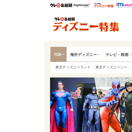
ウレぴあ総研
ハピママ*
ウレぴあ
ディ
TDR
海外ディズニー
テレビ・映画
東京ディズニーランド
東京ディズニーシー