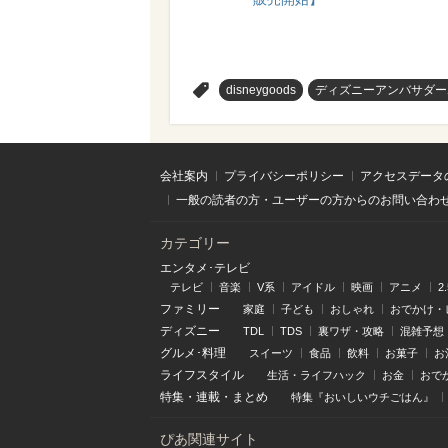
>
disneygoods
ディズニーアンバサダー
会社案内
プライバシーポリシー
アクセスデータ
一般の読者の方・ユーザーの方からのお問い合わ
カテゴリー
エンタメ･テレビ
テレビ
音楽
V系
アイドル
映画
アニメ
2
ファミリー
家庭
子ども
おしゃれ
おでかけ・
ディズニー
TDL
TDS
裏ワザ・攻略
混雑予想
グルメ･料理
スイーツ
食品
飲料
お菓子
お
ライフスタイル
生活・ライフハック
お金
おで
特集
・
連載
・
まとめ
特集『おいしいウチごはん』
ぴあ関連サイト