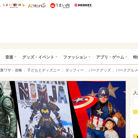
総研 ディズニー特集
mimot.
うまいめし
うまいパン
うまい肉
Medery.
ズニー特集 -ウレぴあ総研
音楽
グッズ・イベント
ファッション
アプリ・ゲーム
特
裏ワザ・攻略
子どもとディズニー
ダッフィー
パークグッズ
パークグルメ
人
1
2