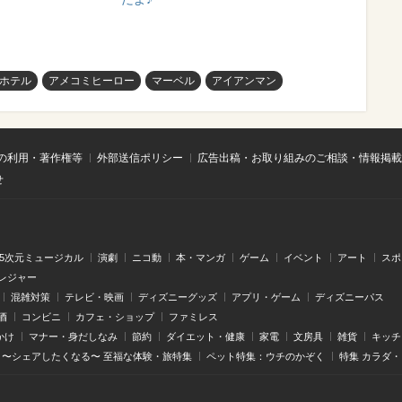
ホテル
アメコミヒーロー
マーベル
アイアンマン
の利用・著作権等
外部送信ポリシー
広告出稿・お取り組みのご相談・情報掲載
せ
.5次元ミュージカル
演劇
ニコ動
本・マンガ
ゲーム
イベント
アート
スポ
レジャー
混雑対策
テレビ・映画
ディズニーグッズ
アプリ・ゲーム
ディズニーパス
酒
コンビニ
カフェ・ショップ
ファミレス
かけ
マナー・身だしなみ
節約
ダイエット・健康
家電
文房具
雑貨
キッチ
〜シェアしたくなる〜 至福な体験・旅特集
ペット特集：ウチのかぞく
特集 カラダ