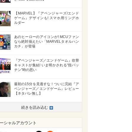
【MARVEL】『アベンジャーズ/エンド
ゲーム』デザインも! スマホ用リングホ
>
ルダー
あのヒーローのアイコンが! MCUファン
なら絶対揃えたい「MARVELタオルハン
カチ」が登場
『アベンジャーズ／エンドゲーム』吹替
キャストが集結! いま明かされる“指パッ
チン”時の思い
最初の15分を見逃すな！ついに完結『ア
ベンジャーズ／エンドゲーム』レビュー
【ネタバレ無し】
続きを読み込む
ーシャルアカウント