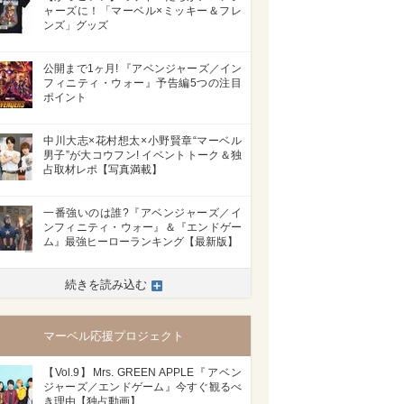
ャーズに！「マーベル×ミッキー＆フレ
ンズ」グッズ
公開まで1ヶ月! 『アベンジャーズ／イン
フィニティ・ウォー』予告編5つの注目
ポイント
中川大志×花村想太×小野賢章“マーベル
男子”が大コウフン! イベントトーク＆独
占取材レポ【写真満載】
一番強いのは誰?『アベンジャーズ／イ
ンフィニティ・ウォー』＆『エンドゲー
ム』最強ヒーローランキング【最新版】
続きを読み込む
マーベル応援プロジェクト
【Vol.9】Mrs. GREEN APPLE『アベン
ジャーズ／エンドゲーム』今すぐ観るべ
き理由【独占動画】