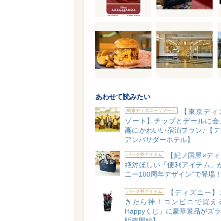
あわせて読みたい
【東京ディ
東京ディズニーリゾート
ゾート】チップとデールに会
高にかわいい宿泊プラン♪【デ
アンバサダーホテル】
【紀ノ国屋×ディ
パーク外アイテム
絶対ほしい「便利アイテム」が
ニー100周年デザイン”で登場
【ディズニー】
パーク外アイテム
きたら神！コンビニで買え
Happyくじ」に豪華景品がズラリ
販売開始】