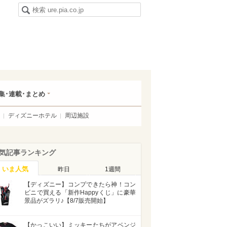
集･連載･まとめ
ディズニーホテル
周辺施設
気記事ランキング
いま人気
昨日
1週間
【ディズニー】コンプできたら神！コン
ビニで買える「新作Happyくじ」に豪華
景品がズラリ♪【8/7販売開始】
【かっこいい】ミッキーたちがアベンジ