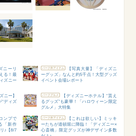
ズニーリ
【写真大量】「ディズニ
パーク外アイテム
える！最
ーグッズ」なんと約5千点！大型グッズ
ィズニー
イベント会場レポート
ズニー】
【ディズニーホテル】“貰え
パークグルメ
“ディズ
るグッズ”も豪華！「ハロウィーン限定
！
グルメ」大特集
コンプで
【これは欲しい】ミッキ
パーク外アイテム
る「新作
ーたちが道頓堀に降臨！「ディズニー×
♪【8/7
心斎橋」限定グッズが神デザイン多数
だよ♪