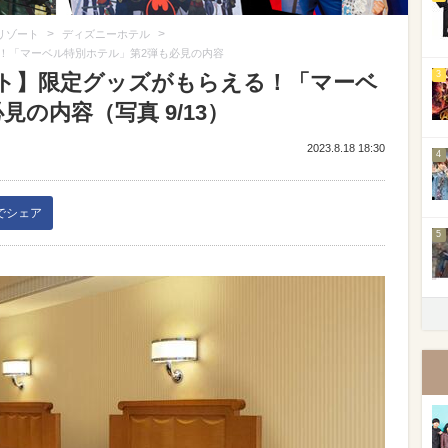
>
>
リゾート
ディズニーホテル
！「マーベル特別ホテル」第2弾も必見の内容
3
ト】限定グッズがもらえる！「マーベ
の内容（写真 9/13）
2023.8.18 18:30
4
kでシェア
5