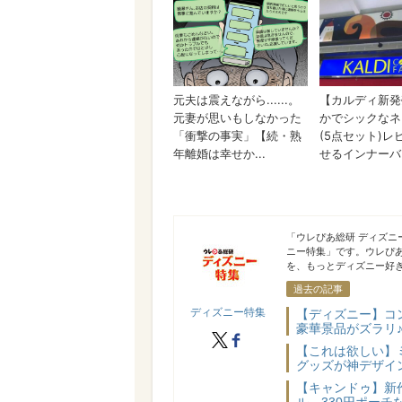
ディズニー特集
「ウレぴあ総研 ディズ
ニー特集」です。ウレぴ
を、もっとディズニー好き
過去の記事
ディズニー特集
【ディズニー】コ
豪華景品がズラリ♪
X
facebook
【これは欲しい】
グッズが神デザイ
【キャンドゥ】新