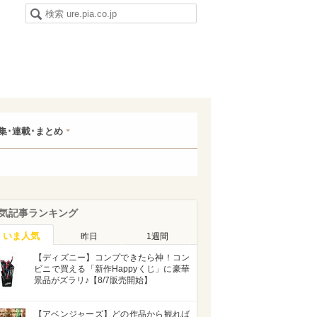
集･連載･まとめ
気記事ランキング
いま人気
昨日
1週間
【ディズニー】コンプできたら神！コン
ビニで買える「新作Happyくじ」に豪華
景品がズラリ♪【8/7販売開始】
【アベンジャーズ】どの作品から観れば