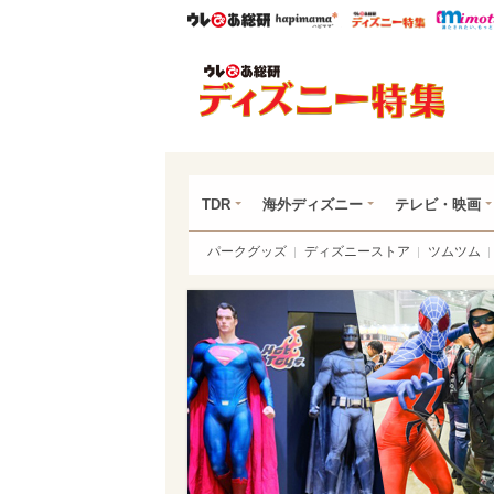
ウレぴあ総研
ハピママ*
ウレぴあ
ディ
TDR
海外ディズニー
テレビ・映画
パークグッズ
ディズニーストア
ツムツム