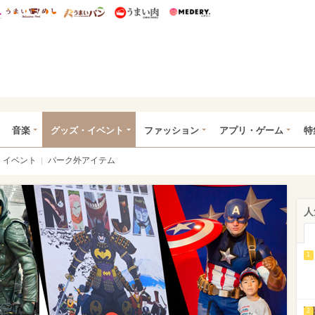
総研 ディズニー特集
mimot.
うまいめし
うまいパン
うまい肉
Medery.
ズニー特集 -ウレぴあ総研
音楽
グッズ・イベント
ファッション
アプリ・ゲーム
特
イベント
パーク外アイテム
人
1
2