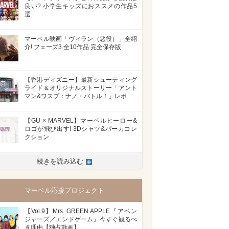
良い? 小学生キッズにおススメの作品5
選
マーベル映画「ヴィラン（悪役）」全紹
介! フェーズ3 全10作品 完全保存版
【香港ディズニー】最新シューティング
ライド＆オリジナルストーリー「アント
マン&ワスプ：ナノ・バトル！」レポ
【GU × MARVEL】マーベルヒーロー&
ロゴが飛び出す! 3Dシャツ&パーカコレ
クション
続きを読み込む
マーベル応援プロジェクト
【Vol.9】Mrs. GREEN APPLE『アベン
ジャーズ／エンドゲーム』今すぐ観るべ
き理由【独占動画】