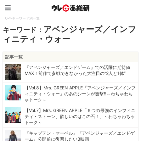
ウレぴあ総研（うれぴあ）
TOP
>
キーワード別一覧
アベンジャーズ／インフ
キーワード：
ィニティ・ウォー
記事一覧
『アベンジャーズ／エンドゲーム』での活躍に期待値
MAX！前作で参戦できなかった大注目の“2人と1体”
【Vol.8】Mrs. GREEN APPLE『アベンジャーズ／インフ
ィニティ・ウォー』のあのシーンが衝撃!!～わちゃわち
ゃトーク～
【Vol.7】Mrs. GREEN APPLE「６つの最強のインフィニ
ティ・ストーン、欲しいのはこの石！」～わちゃわちゃ
トーク～
『キャプテン・マーベル』『アベンジャーズ／エンドゲ
ーム』公開前に復習したい3映画