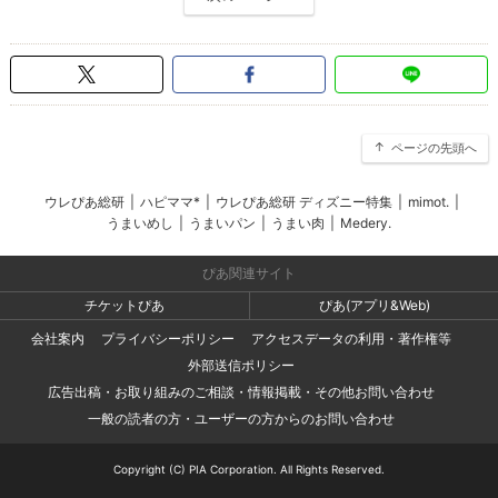
ページの先頭へ
ウレぴあ総研
|
ハピママ*
|
ウレぴあ総研 ディズニー特集
|
mimot.
|
うまいめし
|
うまいパン
|
うまい肉
|
Medery.
ぴあ関連サイト
チケットぴあ
ぴあ(アプリ&Web)
会社案内
プライバシーポリシー
アクセスデータの利用・著作権等
外部送信ポリシー
広告出稿・お取り組みのご相談・情報掲載・その他お問い合わせ
一般の読者の方・ユーザーの方からのお問い合わせ
Copyright (C) PIA Corporation. All Rights Reserved.