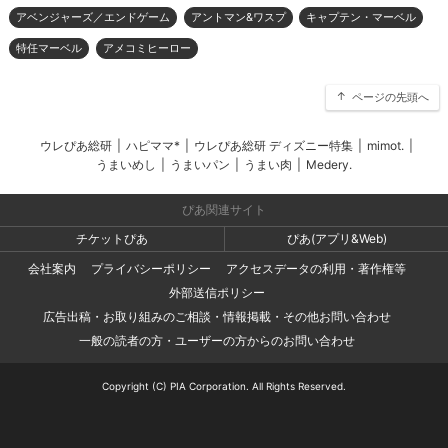
アベンジャーズ／エンドゲーム
アントマン&ワスプ
キャプテン・マーベル
特任マーベル
アメコミヒーロー
ページの先頭へ
ウレぴあ総研
|
ハピママ*
|
ウレぴあ総研 ディズニー特集
|
mimot.
|
うまいめし
|
うまいパン
|
うまい肉
|
Medery.
ぴあ関連サイト
チケットぴあ
ぴあ(アプリ&Web)
会社案内
プライバシーポリシー
アクセスデータの利用・著作権等
外部送信ポリシー
広告出稿・お取り組みのご相談・情報掲載・その他お問い合わせ
一般の読者の方・ユーザーの方からのお問い合わせ
Copyright (C) PIA Corporation. All Rights Reserved.