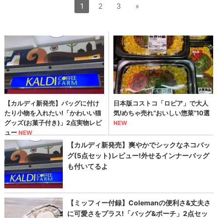
1
2
3
»