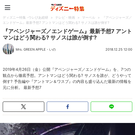
ディズニー特集 -ウレぴあ
ディズニー特集 -ウレぴあ総研
>
テレビ・映画
>
マーベル
>
『アベンジャーズ／
エンドゲーム』最新予想7 アントマンはどう関わる? サノスは誰が倒す?
『アベンジャーズ／エンドゲーム』最新予想7 アント
マンはどう関わる? サノスは誰が倒す?
Mrs. GREEN APPLE
・
いの
2018.12.25 12:00
2019年4月26日（金）公開『アベンジャーズ／エンドゲーム』を、7つの
観点から徹底予想。アントマンはどう関わる? サノスを誰が、どうやって
倒す? 予告編や『アントマン＆ワスプ』の内容も盛り込んだ最新の情報を
元に分析。 最新予想7