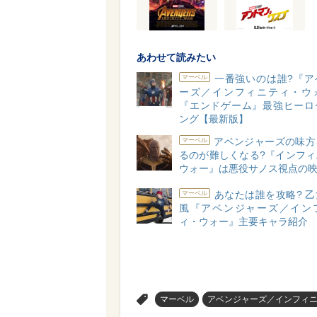
あわせて読みたい
一番強いのは誰?『ア
マーベル
ーズ／インフィニティ・ウ
『エンドゲーム』最強ヒーロ
ング【最新版】
アベンジャーズの味方
マーベル
るのが難しくなる?『インフィ
ウォー』は悪役サノス視点の
あなたは誰を攻略? 
マーベル
風『アベンジャーズ／イン
ィ・ウォー』主要キャラ紹介
>
マーベル
アベンジャーズ／インフィ