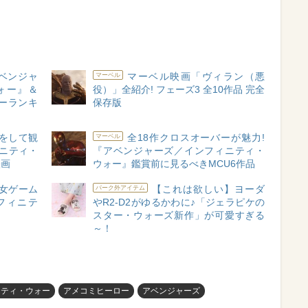
ベンジャ
マーベル映画「ヴィラン（悪
マーベル
ォー』＆
役）」全紹介! フェーズ3 全10作品 完全
ーランキ
保存版
をして観
全18作クロスオーバーが魅力!
マーベル
ニティ・
『アベンジャーズ／インフィニティ・
映画
ウォー』鑑賞前に見るべきMCU6作品
乙女ゲーム
【これは欲しい】ヨーダ
パーク外アイテム
フィニテ
やR2-D2がゆるかわに♪「ジェラピケの
スター・ウォーズ新作」が可愛すぎる
～！
ニティ・ウォー
アメコミヒーロー
アベンジャーズ