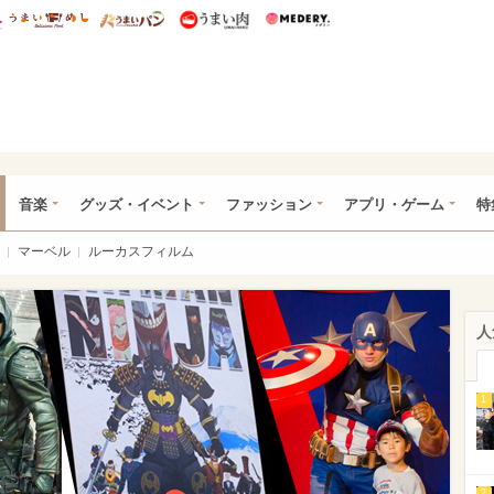
総研 ディズニー特集
mimot.
うまいめし
うまいパン
うまい肉
Medery.
ズニー特集 -ウレぴあ総研
音楽
グッズ・イベント
ファッション
アプリ・ゲーム
特
マーベル
ルーカスフィルム
人
1
2