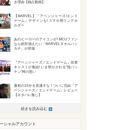
き理由【独占動画】
>
【MARVEL】『アベンジャーズ/エンド
ゲーム』デザインも! スマホ用リングホ
ルダー
あのヒーローのアイコンが! MCUファン
なら絶対揃えたい「MARVELタオルハン
カチ」が登場
『アベンジャーズ／エンドゲーム』吹替
キャストが集結! いま明かされる“指パッ
チン”時の思い
最初の15分を見逃すな！ついに完結『ア
ベンジャーズ／エンドゲーム』レビュー
【ネタバレ無し】
続きを読み込む
ーシャルアカウント