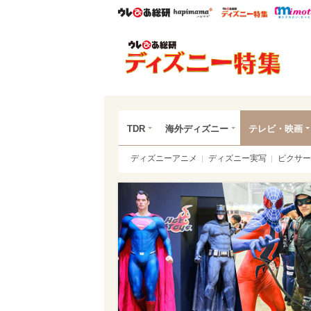
ウレぴあ総研
ハピママ*
ウレぴあ
ディ
TDR
海外ディズニー
テレビ・映画
ディズニーアニメ
ディズニー実写
ピクサー