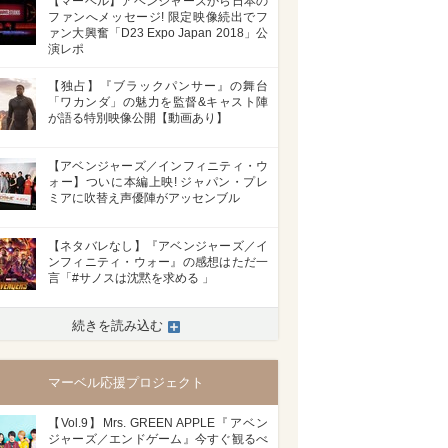
【マーベル】アベンジャーズから日本の
ファンへメッセージ! 限定映像続出でフ
ァン大興奮「D23 Expo Japan 2018」公
演レポ
【独占】『ブラックパンサー』の舞台
「ワカンダ」の魅力を監督&キャスト陣
が語る特別映像公開【動画あり】
【アベンジャーズ／インフィニティ・ウ
ォー】ついに本編上映! ジャパン・プレ
ミアに吹替え声優陣がアッセンブル
【ネタバレなし】『アベンジャーズ／イ
ンフィニティ・ウォー』の感想はただ一
言「#サノスは沈黙を求める 」
続きを読み込む
マーベル応援プロジェクト
【Vol.9】Mrs. GREEN APPLE『アベン
ジャーズ／エンドゲーム』今すぐ観るべ