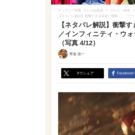
>
ディズニー特集 -ウレぴあ総研
テレビ・映画
【ネタバレ解説】衝撃すぎる結末に唖然……『アベ
【ネタバレ解説】衝撃す
／インフィニティ・ウォ
（写真 4/12）
寄金 佳一
Xでシェア
Faceboo