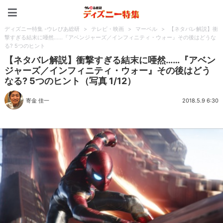
ディズニー特集 -ウレぴあ
ディズニー特集 -ウレぴあ総研
>
テレビ・映画
>
マーベル
>
【ネタバレ解説】衝
撃すぎる結末に唖然……『アベンジャーズ／インフィニティ・ウォー』その後はどうな
る? 5つのヒント
【ネタバレ解説】衝撃すぎる結末に唖然……『アベン
ジャーズ／インフィニティ・ウォー』その後はどう
なる? 5つのヒント（写真 1/12）
寄金 佳一
2018.5.9 6:30