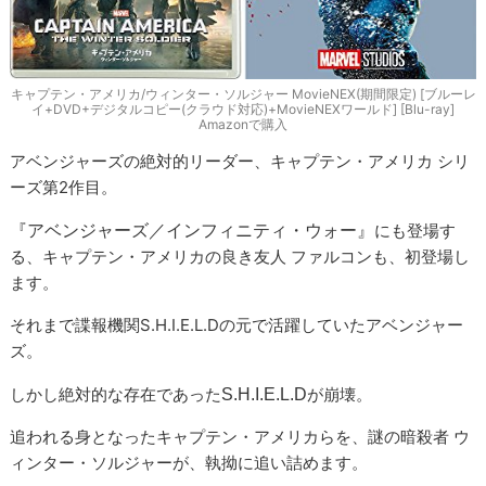
キャプテン・アメリカ/ウィンター・ソルジャー MovieNEX(期間限定) [ブルーレ
イ+DVD+デジタルコピー(クラウド対応)+MovieNEXワールド] [Blu-ray]
Amazonで購入
アベンジャーズの絶対的リーダー、キャプテン・アメリカ シリ
ーズ第2作目。
にも登場す
『アベンジャーズ／インフィニティ・ウォー』
る、キャプテン・アメリカの良き友人 ファルコンも、初登場し
ます。
それまで諜報機関S.H.I.E.L.Dの元で活躍していたアベンジャー
ズ。
しかし絶対的な存在であった
が崩壊。
S.H.I.E.L.D
追われる身となったキャプテン・アメリカらを、謎の暗殺者 ウ
ィンター・ソルジャーが、執拗に追い詰めます。