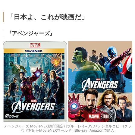
「日本よ、これが映画だ」
『アベンジャーズ』
アベンジャーズ MovieNEX(期間限定) [ブルーレイ+DVD+デジタルコピー(クラ
ウド対応)+MovieNEXワールド] [Blu-ray] Amazonで購入