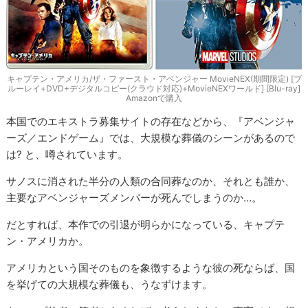
キャプテン・アメリカ/ザ・ファースト・アベンジャー MovieNEX(期間限定) [ブ
ルーレイ+DVD+デジタルコピー(クラウド対応)+MovieNEXワールド] [Blu-ray]
Amazonで購入
本国でのエキストラ募集サイトの存在などから、『アベンジャ
ーズ／エンドゲーム』では、大規模な葬儀のシーンがあるので
は? と、噂されています。
サノスに消された半分の人類の合同葬なのか、それとも誰か、
主要なアベンジャーズメンバーが死んでしまうのか…。
だとすれば、本作での引退が明らかになっている、キャプテ
ン・アメリカか。
アメリカという国そのものを象徴するような彼の死ならば、国
を挙げての大規模な葬儀も、うなずけます。