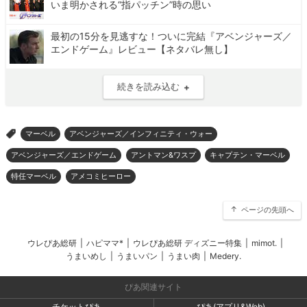
いま明かされる“指パッチン”時の思い
最初の15分を見逃すな！ついに完結『アベンジャーズ／
エンドゲーム』レビュー【ネタバレ無し】
続きを読み込む
マーベル
アベンジャーズ／インフィニティ・ウォー
>
アベンジャーズ／エンドゲーム
アントマン&ワスプ
キャプテン・マーベル
特任マーベル
アメコミヒーロー
ページの先頭へ
ウレぴあ総研
|
ハピママ*
|
ウレぴあ総研 ディズニー特集
|
mimot.
|
うまいめし
|
うまいパン
|
うまい肉
|
Medery.
ぴあ関連サイト
チケットぴあ
ぴあ(アプリ&Web)