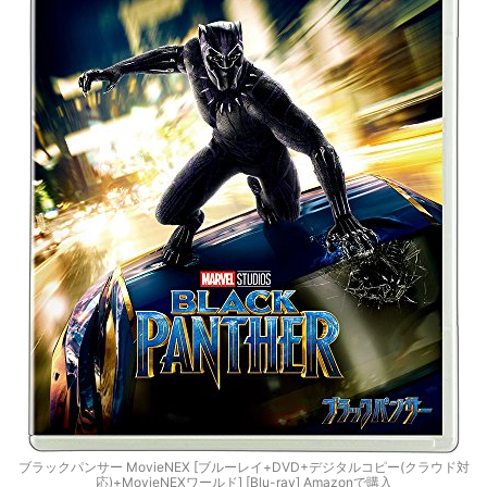
ブラックパンサー MovieNEX [ブルーレイ+DVD+デジタルコピー(クラウド対
応)+MovieNEXワールド] [Blu-ray] Amazonで購入