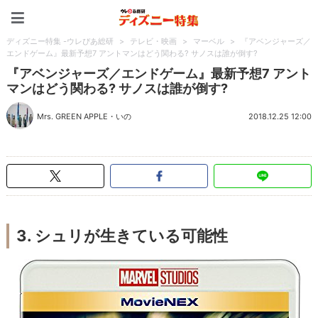
ディズニー特集 -ウレぴあ
ディズニー特集 -ウレぴあ総研
>
テレビ・映画
>
マーベル
>
『アベンジャーズ／
エンドゲーム』最新予想7 アントマンはどう関わる? サノスは誰が倒す?
『アベンジャーズ／エンドゲーム』最新予想7 アント
マンはどう関わる? サノスは誰が倒す?
Mrs. GREEN APPLE
・
いの
2018.12.25 12:00
3. シュリが生きている可能性