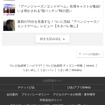
『アベンジャーズ／エンドゲーム』吹替キャストが集結!
いま明かされる“指パッチン”時の思い
最初の15分を見逃すな！ついに完結『アベンジャーズ／
エンドゲーム』レビュー【ネタバレ無し】
続きを読み込む
ページの先頭へ
ウレぴあ総研
|
ハピママ*
|
ウレぴあ総研 ディズニー特集
|
mimot.
|
うまいめし
|
うまいパン
|
うまい肉
|
Medery.
ぴあ関連サイト
チケットぴあ
ぴあ(アプリ&Web)
会社案内
プライバシーポリシー
アクセスデータの利用・著作権等
外部送信ポリシー