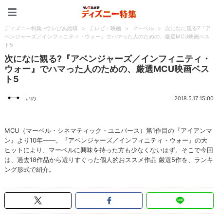
ディズニー特集 -ウレぴあ
ディズニー特集 -ウレぴあ総研
>
テレビ・映画
>
マーベル
>
次になに観る?『ア
ベンジャーズ／インフィニティ・ウォー』でハマった人のための、厳選MCU映画ベス
ト5
次になに観る?『アベンジャーズ／インフィニティ・
ウォー』でハマった人のための、厳選MCU映画ベス
ト5
いの
2018.5.17 15:00
MCU（マーベル・シネマティック・ユニバース）第1作目の『アイアンマ
ン』より10年――。『アベンジャーズ／インフィニティ・ウォー』の大
ヒットにより、マーベルに興味を持った方も少なくないはず。そこで今回
は、過去18作品から選りすぐった個人的おススメ作品 厳選5作を、ランキ
ング形式で紹介。