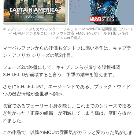
キャプテン・アメリカ/ウィンター・ソルジャー MovieNEX(期間限定) [ブルーレ
イ+DVD+デジタルコピー(クラウド対応)+MovieNEXワールド] [Blu-ray]
Amazonで購入
マーベルファンからの評価もダントツに高い本作は、キャプテ
ン・アメリカ シリーズの第2作目。
フェーズ2の終盤にして、キャプテンらが属する諜報機関
S.H.I.E.L.Dが崩壊すると言う、衝撃の結末を迎えます。
さらにS.H.I.E.L.Dや、エージェントである、ブラック・ウィド
ウの機密情報が全世界へ開示。
長官であるフューリーも身を隠し、これまでのシリーズで揺る
ぎ無かった「正義の組織」が消滅してしまう様は、度肝を抜か
れました。
この作品で、以降のMCUの雰囲気がガラッと変わった気がしま