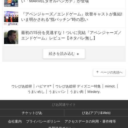
い「MARVELタオルハンカチ」が登場
『アベンジャーズ／エンドゲーム』吹替キャストが集結!
いま明かされる“指パッチン”時の思い
最初の15分を見逃すな！ついに完結『アベンジャーズ／
エンドゲーム』レビュー【ネタバレ無し】
続きを読み込む
ページの先頭へ
ウレぴあ総研
|
ハピママ*
|
ウレぴあ総研 ディズニー特集
|
mimot.
|
うまいめし
|
うまいパン
|
うまい肉
|
Medery.
ぴあ関連サイト
チケットぴあ
ぴあ(アプリ&Web)
会社案内
プライバシーポリシー
アクセスデータの利用・著作権等