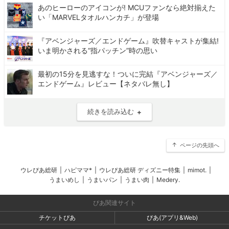
あのヒーローのアイコンが! MCUファンなら絶対揃えた
い「MARVELタオルハンカチ」が登場
『アベンジャーズ／エンドゲーム』吹替キャストが集結!
いま明かされる“指パッチン”時の思い
最初の15分を見逃すな！ついに完結『アベンジャーズ／
エンドゲーム』レビュー【ネタバレ無し】
続きを読み込む
ページの先頭へ
ウレぴあ総研
|
ハピママ*
|
ウレぴあ総研 ディズニー特集
|
mimot.
|
うまいめし
|
うまいパン
|
うまい肉
|
Medery.
ぴあ関連サイト
チケットぴあ
ぴあ(アプリ&Web)