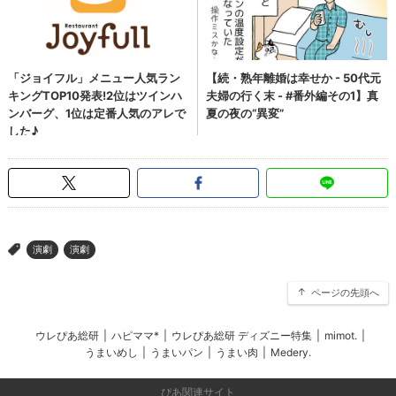
演劇
演劇
>
ページの先頭へ
ウレぴあ総研
|
ハピママ*
|
ウレぴあ総研 ディズニー特集
|
mimot.
|
うまいめし
|
うまいパン
|
うまい肉
|
Medery.
ぴあ関連サイト