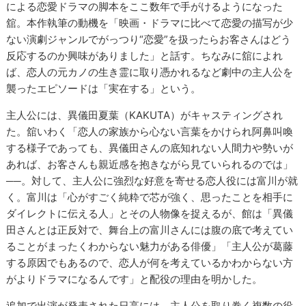
による恋愛ドラマの脚本をここ数年で手がけるようになった
舘。本作執筆の動機を「映画・ドラマに比べて恋愛の描写が少
ない演劇ジャンルでがっつり“恋愛”を扱ったらお客さんはどう
反応するのか興味がありました」と話す。ちなみに舘によれ
ば、恋人の元カノの生き霊に取り憑かれるなど劇中の主人公を
襲ったエピソードは「実在する」という。
主人公には、異儀田夏葉（KAKUTA）がキャスティングされ
た。舘いわく「恋人の家族から心ない言葉をかけられ阿鼻叫喚
する様子であっても、異儀田さんの底知れない人間力や勢いが
あれば、お客さんも親近感を抱きながら見ていられるのでは」
──。対して、主人公に強烈な好意を寄せる恋人役には富川が就
く。富川は「心がすごく純粋で芯が強く、思ったことを相手に
ダイレクトに伝える人」とその人物像を捉えるが、館は「異儀
田さんとは正反対で、舞台上の富川さんには腹の底で考えてい
ることがまったくわからない魅力がある俳優」「主人公が葛藤
する原因でもあるので、恋人が何を考えているかわからない方
がよりドラマになるんです」と配役の理由を明かした。
追加で出演が発表された日高には、主人公を取り巻く複数の役