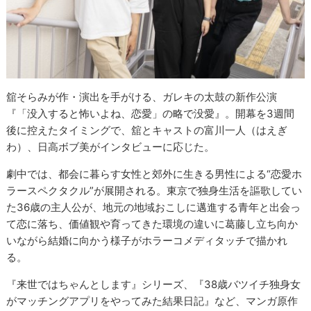
舘そらみが作・演出を手がける、ガレキの太鼓の新作公演
『「没入すると怖いよね、恋愛」の略で没愛』。開幕を3週間
後に控えたタイミングで、舘とキャストの富川一人（はえぎ
わ）、日高ボブ美がインタビューに応じた。
劇中では、都会に暮らす女性と郊外に生きる男性による“恋愛ホ
ラースペクタクル”が展開される。東京で独身生活を謳歌してい
た36歳の主人公が、地元の地域おこしに邁進する青年と出会っ
て恋に落ち、価値観や育ってきた環境の違いに葛藤し立ち向か
いながら結婚に向かう様子がホラーコメディタッチで描かれ
る。
『来世ではちゃんとします』シリーズ、『38歳バツイチ独身女
がマッチングアプリをやってみた結果日記』など、マンガ原作