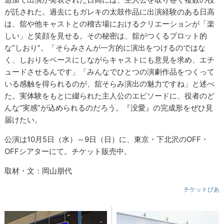
が託された。過去にもガレキの太鼓作品に出演経験のある日高
は、舘や他キャストとの稽古場におけるクリエーションが「楽
しい」と笑顔を見せる。その秘密は、舘がつくるプロット的
な“しおり”。「そらみさんが一方的に演出をつけるのではな
く、しおりをベースにしながらキャストにも意見を求め、エチ
ュードさせるんです」「みんなでひとつの演劇作品をつくって
いる感触を得られるのが、舘そらみ演出の魅力ですね」と述べ
た。実体験をもとに綴られた主人公のエピソードに、役者のど
んな“実感”が込められるのだろう。『没愛』の完成形をぜひ見
届けたい。
公演は10月5日（水）～9日（日）に、東京・下北沢のOFF・
OFFシアターにて。チケット販売中。
取材・文：岡山朋代
チケットぴあ