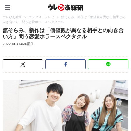
ウレぴあ総研（うれぴあ）
ウレぴあ総研
>
エンタメ・テレビ
>
舘そらみ、新作は「価値観が異なる相手との
向き合い方」問う恋愛ホラースペクタクル
舘そらみ、新作は「価値観が異なる相手との向き合
い方」問う恋愛ホラースペクタクル
2022.10.3 14:30配信