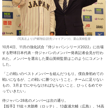
(写真左より)戸郷翔征(読売ジャイアンツ)、栗山英樹監督
10月4日、11月の強化試合『侍ジャパンシリーズ2022』に出場
する野球日本代表・侍ジャパンのメンバー発表記者会見が行わ
れた。メンバーを選出した栗山英樹監督はこのようにコメント
した。
「この戦いのベストメンバーを組んだつもり。僕自身初めての
戦いになるが、この戦いに勝つということ。チームに足りない
もの、3月までにやらなければならないこと、ひっくるめてや
っていきたい」
侍ジャパン28名のメンバーは次の通り。
【投手】11佐々木朗希（ロッテ）、13森浦大輔（広島）、14高