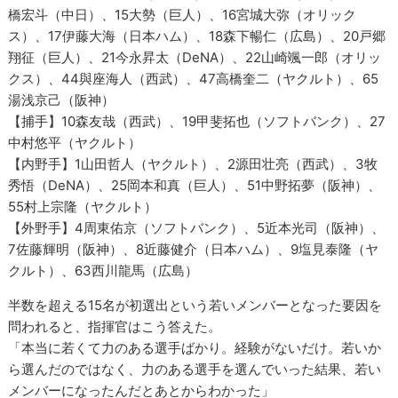
橋宏斗（中日）、15大勢（巨人）、16宮城大弥（オリック
ス）、17伊藤大海（日本ハム）、18森下暢仁（広島）、20戸郷
翔征（巨人）、21今永昇太（DeNA）、22山崎颯一郎（オリッ
クス）、44與座海人（西武）、47高橋奎二（ヤクルト）、65
湯浅京己（阪神）
【捕手】10森友哉（西武）、19甲斐拓也（ソフトバンク）、27
中村悠平（ヤクルト）
【内野手】1山田哲人（ヤクルト）、2源田壮亮（西武）、3牧
秀悟（DeNA）、25岡本和真（巨人）、51中野拓夢（阪神）、
55村上宗隆（ヤクルト）
【外野手】4周東佑京（ソフトバンク）、5近本光司（阪神）、
7佐藤輝明（阪神）、8近藤健介（日本ハム）、9塩見泰隆（ヤ
クルト）、63西川龍馬（広島）
半数を超える15名が初選出という若いメンバーとなった要因を
問われると、指揮官はこう答えた。
「本当に若くて力のある選手ばかり。経験がないだけ。若いか
ら選んだのではなく、力のある選手を選んでいった結果、若い
メンバーになったんだとあとからわかった」