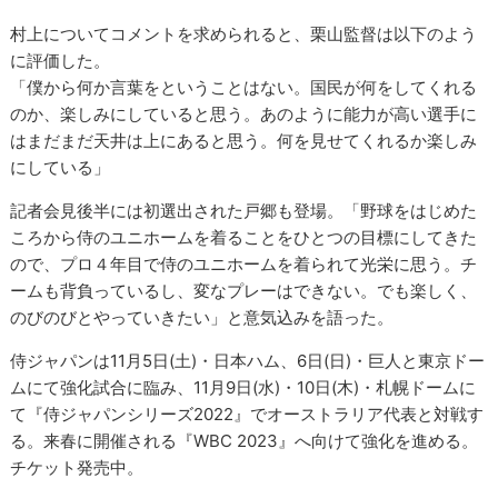
村上についてコメントを求められると、栗山監督は以下のよう
に評価した。
「僕から何か言葉をということはない。国民が何をしてくれる
のか、楽しみにしていると思う。あのように能力が高い選手に
はまだまだ天井は上にあると思う。何を見せてくれるか楽しみ
にしている」
記者会見後半には初選出された戸郷も登場。「野球をはじめた
ころから侍のユニホームを着ることをひとつの目標にしてきた
ので、プロ４年目で侍のユニホームを着られて光栄に思う。チ
ームも背負っているし、変なプレーはできない。でも楽しく、
のびのびとやっていきたい」と意気込みを語った。
侍ジャパンは11月5日(土)・日本ハム、6日(日)・巨人と東京ドー
ムにて強化試合に臨み、11月9日(水)・10日(木)・札幌ドームに
て『侍ジャパンシリーズ2022』でオーストラリア代表と対戦す
る。来春に開催される『WBC 2023』へ向けて強化を進める。
チケット発売中。