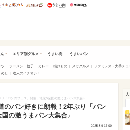
総研 ディズニー特集
mimot.
うまいめし
うまいパン
うまい肉
Medery.
いめし
はん
エリア別グルメ
うまい肉
うまいパン
ーツ
ラーメン・餃子
カレー
揚げもの
メガグルメ
ファミレス・大手チェ
りめし
達人のイチオシ！
人
ぶり「パンのフェス」開催、地元&全国の激うまパン大集合♪
道のパン好きに朗報！2年ぶり「パン
1
全国の激うまパン大集合♪
2025.5.9 17:00