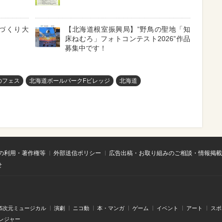
海づくり大
【北海道根室振興局】”野鳥の聖地「知
床ねむろ」フォトコンテスト2026”作品
募集中です！
のフェス
北海道ボールパークFビレッジ
北海道
の利用・著作権等
外部送信ポリシー
広告出稿・お取り組みのご相談・情報掲載
せ
.5次元ミュージカル
演劇
ニコ動
本・マンガ
ゲーム
イベント
アート
スポ
レジャー