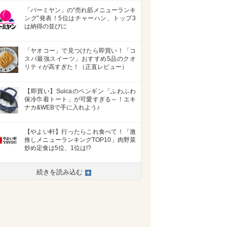
「バーミヤン」の“売れ筋メニューランキ
ング”発表！5位はチャーハン、トップ3
は納得の並びに
「ヤオコー」で見つけたら即買い！「コ
スパ最強スイーツ」おすすめ5品のクオ
リティが高すぎた！（正直レビュー）
【即買い】Suicaのペンギン「ふわふわ
保冷巾着トート」が可愛すぎる～！エキ
ナカ&WEBで手に入れよう♪
【やよい軒】行ったらこれ食べて！「激
推しメニューランキングTOP10」肉野菜
炒め定食は5位、1位は!?
続きを読み込む