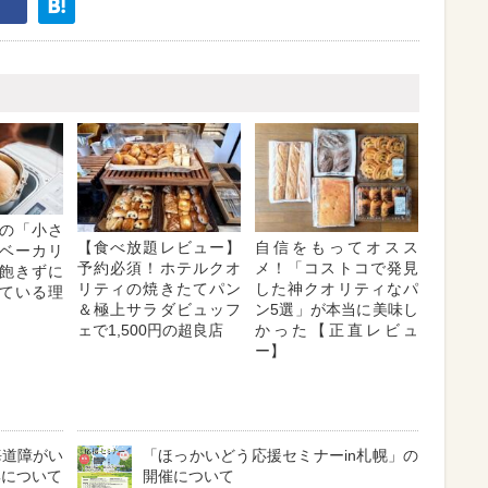
の「小さ
【食べ放題レビュー】
自信をもってオスス
ベーカリ
予約必須！ホテルクオ
メ！「コストコで発見
飽きずに
リティの焼きたてパン
した神クオリティなパ
ている理
＆極上サラダビュッフ
ン5選」が本当に美味し
ェで1,500円の超良店
かった【正直レビュ
ー】
海道障がい
「ほっかいどう応援セミナーin札幌」の
集について
開催について