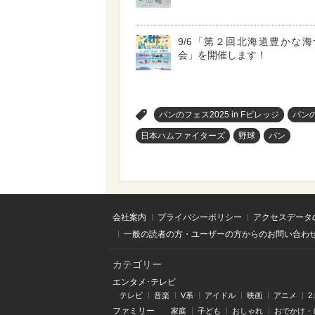
9/6「第２回北海道豊かな
会」を開催します！
>
パンのフェス2025 in Fビレッジ
パン
日本ハムファイターズ
野球
パン
会社案内
プライバシーポリシー
アクセスデータ
一般の読者の方・ユーザーの方からのお問い合わ
カテゴリー
エンタメ･テレビ
テレビ
音楽
V系
アイドル
映画
アニメ
2
ファミリー
家庭
子ども
おしゃれ
おでかけ・