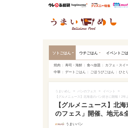
ウレぴあ総研
ハピママ*
ウレぴあ
うま
ソトごはん
ウチごはん
イベントご
焼肉
寿司・海鮮
食べ放題
カフェ・スイ
中華
デートごはん
ごほうびごはん
ひと
>
>
>
うまいめし
パンのフェス
イベント
【グルメニュース】北海道のパン好きに朗報！2年
【グルメニュース】北海
のフェス」開催、地元&
うまいパン