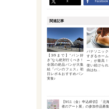
X
Facebook
関連記事
パナソニック
【3/9まで】“パン好
すぎるホーム
き”なら絶対行くべき！
ー」が最高！
全国の絶品パンが大集
使い続けられ
結『パンのフェス』初
由はね…
日レポ＆おすすめパン
実食♪
【9/11（金）申込締切】「北
者のアート展」の参加作品募