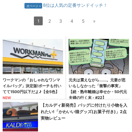
8位は人気の定番サンドイッチ！
次ページ
1
2
3
4
5
»