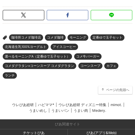
珈琲所コメダ珈琲店
コメダ珈琲
モーニング
定番ゆで玉子セット
>
北海道生乳100%ヨーグルト
アイスコーヒー
選べるモーニングA（定番ゆで玉子セット）
コメ牛バーガー
コメダグラタン×コーンスープ コメダグラタン
コーンスープ
カフェ
ランチ
ページの先頭へ
ウレぴあ総研
|
ハピママ*
|
ウレぴあ総研 ディズニー特集
|
mimot.
|
うまいめし
|
うまいパン
|
うまい肉
|
Medery.
ぴあ関連サイト
チケットぴあ
ぴあ(アプリ&Web)