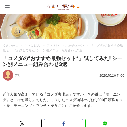
うまいめし
うまいめし
>
ソトごはん
>
ファミレス・大手チェーン
>
「コメダの“おすすめ最
強セット”」試してみた! シーン別メニュー組み合わせ3選
「コメダの“おすすめ最強セット”」試してみた! シー
ン別メニュー組み合わせ3選
アリ
2020.10.20 11:00
近年人気が高まっている「コメダ珈琲店」ですが、その鍵は「モーニン
グ」と「持ち帰り」でした。こうしたコメダ珈琲のほぼ1,000円最強セッ
トを、モーニング・ランチ・夕食ごとにご紹介します。