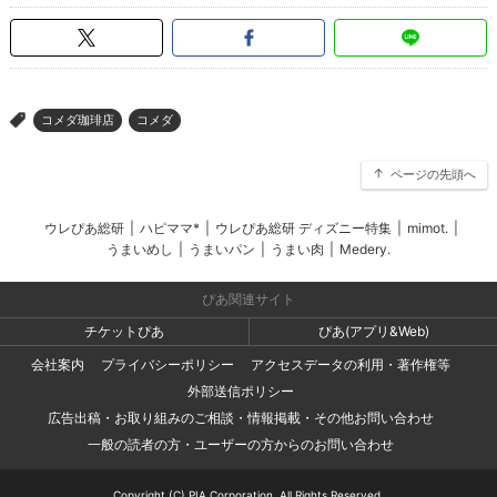
コメダ珈琲店
コメダ
>
ページの先頭へ
ウレぴあ総研
|
ハピママ*
|
ウレぴあ総研 ディズニー特集
|
mimot.
|
うまいめし
|
うまいパン
|
うまい肉
|
Medery.
ぴあ関連サイト
チケットぴあ
ぴあ(アプリ&Web)
会社案内
プライバシーポリシー
アクセスデータの利用・著作権等
外部送信ポリシー
広告出稿・お取り組みのご相談・情報掲載・その他お問い合わせ
一般の読者の方・ユーザーの方からのお問い合わせ
Copyright (C) PIA Corporation. All Rights Reserved.