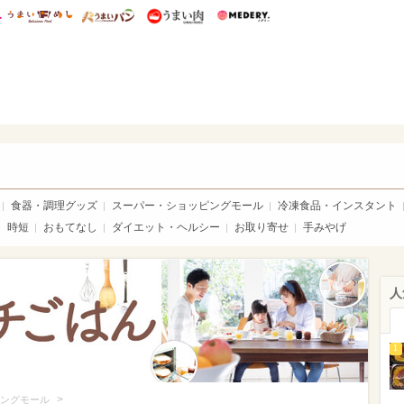
総研 ディズニー特集
mimot.
うまいめし
うまいパン
うまい肉
Medery.
いめし
食器・調理グッズ
スーパー・ショッピングモール
冷凍食品・インスタント
時短
おもてなし
ダイエット・ヘルシー
お取り寄せ
手みやげ
人
1
>
ングモール