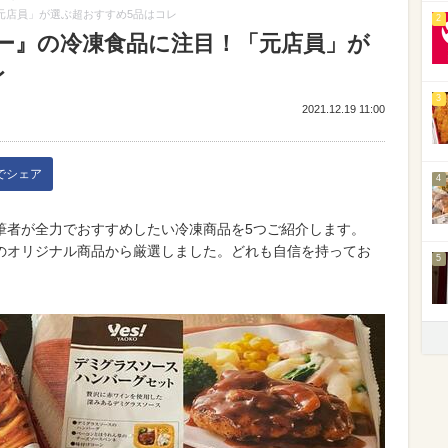
元店員」が選ぶ超おすすめ5品はコレ
2
コー』の冷凍食品に注目！「元店員」が
レ
3
2021.12.19 11:00
kでシェア
4
筆者が全力でおすすめしたい冷凍商品を5つご紹介します。
のオリジナル商品から厳選しました。どれも自信を持ってお
5