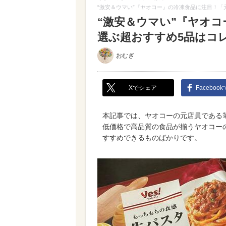
“激安＆ウマい”『ヤオコー』の冷凍食品に注目！「
“激安＆ウマい”『ヤオ
選ぶ超おすすめ5品はコ
おむぎ
Xでシェア
Faceboo
本記事では、ヤオコーの元店員である
低価格で高品質の食品が揃うヤオコー
すすめできるものばかりです。