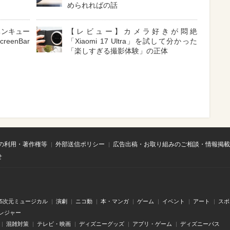
められればの話
ベンキュー
【レビュー】カメラ好きが悶絶
enBar
「Xiaomi 17 Ultra」を試して分かった
「楽しすぎる撮影体験」の正体
の利用・著作権等
外部送信ポリシー
広告出稿・お取り組みのご相談・情報掲載
せ
.5次元ミュージカル
演劇
ニコ動
本・マンガ
ゲーム
イベント
アート
スポ
レジャー
混雑対策
テレビ・映画
ディズニーグッズ
アプリ・ゲーム
ディズニーパス