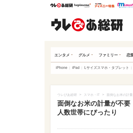
ウレぴあ総研
ハピママ*
ウレぴあ
ウレ
エンタメ
グルメ
ファミリー
恋
iPhone
iPad
Lサイズスマホ・タブレット
>
>
ウレぴあ総研
スマホ・IT
面倒なお米の計量
面倒なお米の計量が不要
人数世帯にぴったり