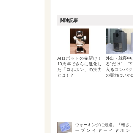
関連記事
AIロボットの先駆け！
外出・就寝中
10周年でさらに進化し
る“だけ”──
た「ロボホン」の実力
入るコンパク
とは！？
の実力はいか
ウォーキングに最適。「軽さ
ープンイヤーイヤホン「ch