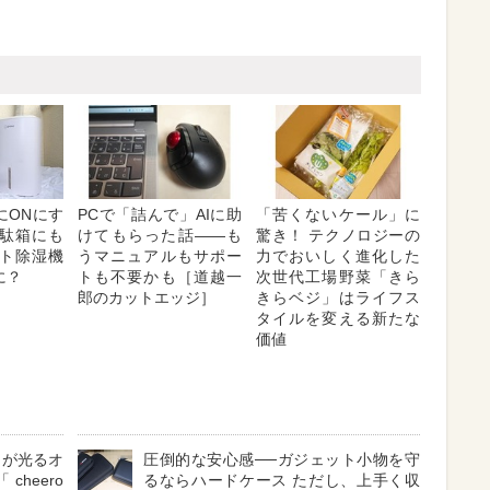
にONにす
PCで「詰んで」AIに助
「苦くないケール」に
下駄箱にも
けてもらった話――も
驚き！ テクノロジーの
ト除湿機
うマニュアルもサポー
力でおいしく進化した
に？
トも不要かも［道越一
次世代工場野菜「きら
郎のカットエッジ］
きらベジ」はライフス
タイルを変える新たな
価値
」が光るオ
圧倒的な安心感──ガジェット小物を守
eero
るならハードケース ただし、上手く収