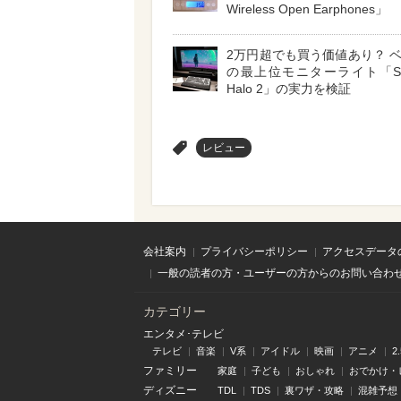
Wireless Open Earphones」
2万円超でも買う価値あり？ 
の最上位モニターライト「Scre
Halo 2」の実力を検証
>
レビュー
会社案内
プライバシーポリシー
アクセスデータ
一般の読者の方・ユーザーの方からのお問い合わ
カテゴリー
エンタメ･テレビ
テレビ
音楽
V系
アイドル
映画
アニメ
2
ファミリー
家庭
子ども
おしゃれ
おでかけ・
ディズニー
TDL
TDS
裏ワザ・攻略
混雑予想