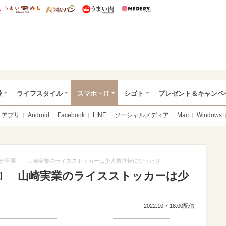
総研 ディズニー特集
mimot.
うまいめし
うまいパン
うまい肉
Medery.
ぴあ総研（うれぴあ）
愛
ライフスタイル
スマホ・IT
シゴト
プレゼント＆キャンペ
アプリ
Android
Facebook
LINE
ソーシャルメディア
Mac
Windows
が不要！ 山崎実業のライスストッカーは少人数世帯にぴったり
！ 山崎実業のライスストッカーは少
2022.10.7 18:00配信