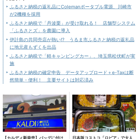
ふるさと納税の返礼品にColemanポータブル電源、川崎市
が2機種を採用
ふるさと納税で「丹波栗」が受け取れる！ 店舗型システム
「ふるさとズ」を農園に導入
伊計島の共同売店が熱い!? うるま市ふるさと納税の返礼品
に地元産もずくを出品
ふるさと納税で「軽キャンピングカー」、埼玉県松伏町が実
施
ふるさと納税の確定申告 データアップロード＋e-Taxは断
然簡単・便利！ 主要サイトは対応済み