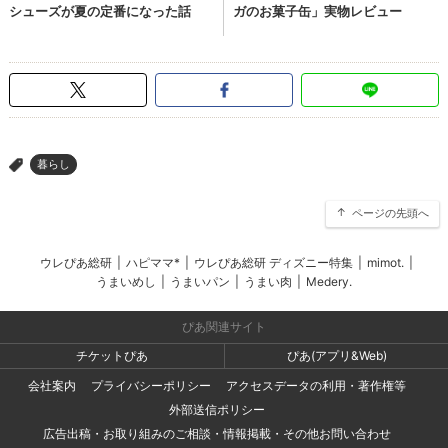
暮らし
>
ページの先頭へ
ウレぴあ総研
|
ハピママ*
|
ウレぴあ総研 ディズニー特集
|
mimot.
|
うまいめし
|
うまいパン
|
うまい肉
|
Medery.
ぴあ関連サイト
チケットぴあ
ぴあ(アプリ&Web)
会社案内
プライバシーポリシー
アクセスデータの利用・著作権等
外部送信ポリシー
広告出稿・お取り組みのご相談・情報掲載・その他お問い合わせ