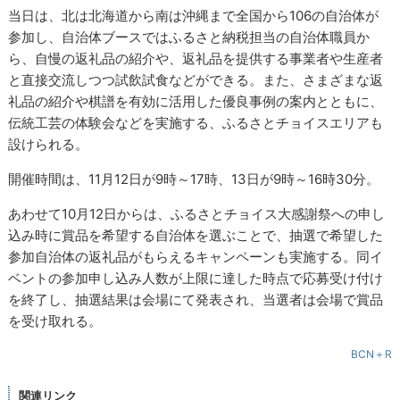
当日は、北は北海道から南は沖縄まで全国から106の自治体が
参加し、自治体ブースではふるさと納税担当の自治体職員か
ら、自慢の返礼品の紹介や、返礼品を提供する事業者や生産者
と直接交流しつつ試飲試食などができる。また、さまざまな返
礼品の紹介や棋譜を有効に活用した優良事例の案内とともに、
伝統工芸の体験会などを実施する、ふるさとチョイスエリアも
設けられる。
開催時間は、11月12日が9時～17時、13日が9時～16時30分。
あわせて10月12日からは、ふるさとチョイス大感謝祭への申し
込み時に賞品を希望する自治体を選ぶことで、抽選で希望した
参加自治体の返礼品がもらえるキャンペーンも実施する。同イ
ベントの参加申し込み人数が上限に達した時点で応募受け付け
を終了し、抽選結果は会場にて発表され、当選者は会場で賞品
を受け取れる。
BCN＋R
関連リンク