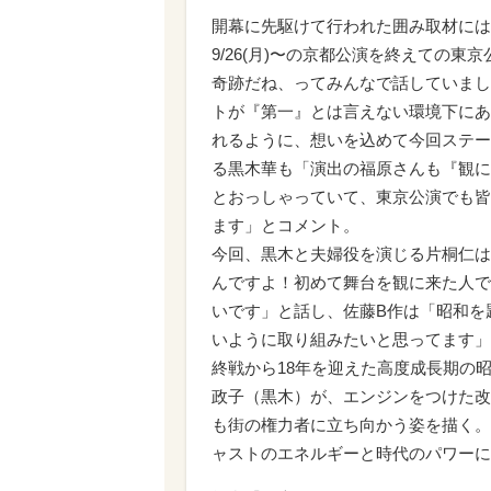
開幕に先駆けて行われた囲み取材には
9/26(月)〜の京都公演を終えての
奇跡だね、ってみんなで話していまし
トが『第一』とは言えない環境下にあ
れるように、想いを込めて今回ステー
る黒木華も「演出の福原さんも『観に
とおっしゃっていて、東京公演でも皆
ます」とコメント。
今回、黒木と夫婦役を演じる片桐仁は
んですよ！初めて舞台を観に来た人で
いです」と話し、佐藤B作は「昭和を
いように取り組みたいと思ってます」
終戦から18年を迎えた高度成長期の
政子（黒木）が、エンジンをつけた改
も街の権力者に立ち向かう姿を描く。
ャストのエネルギーと時代のパワーに巻