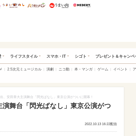
総研 ディズニー特集
mimot.
うまいめし
うまいパン
うまい肉
Medery.
ぴあ総研（うれぴあ）
愛
ライフスタイル
スマホ・IT
シゴト
プレゼント＆キャンペ
メ
2.5次元ミュージカル
演劇
ニコ動
本・マンガ
ゲーム
イベント
出、安田章大主演舞台「閃光ばなし」東京公演がついに開幕！
主演舞台「閃光ばなし」東京公演がつ
2022.10.13 16:22配信