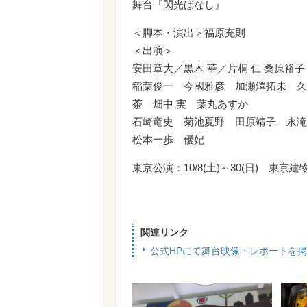
舞台『閃光ばなし』
＜脚本・演出＞福原充則
＜出演＞
安田章大／黒木 華／片桐 仁 桑原
稲葉俊一 今國雅彦 加瀬澤拓未 久
茶 畑中 実 葉丸あすか
石崎竜史 菊池夏野 田原靖子 永
松本一歩 優妃
東京公演：10/8(土)～30(日) 東京建物Bri
関連リンク
公式HPにて舞台映像・レポートを