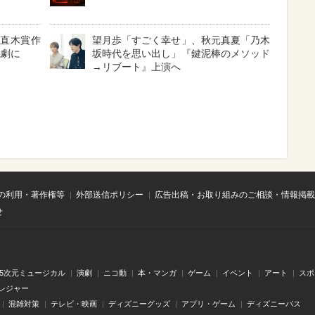
と直木賞作
望月歩「すごく幸せ」、秋元真夏「乃木
読劇に
坂時代を思い出し」『鍵泥棒のメソッド
→リブート』上演へ
の利用・著作権等
外部送信ポリシー
広告出稿・お取り組みのご相談・情報掲載
せ
.5次元ミュージカル
演劇
ニコ動
本・マンガ
ゲーム
イベント
アート
スポ
レジャー
混雑対策
テレビ・映画
ディズニーグッズ
アプリ・ゲーム
ディズニーパス