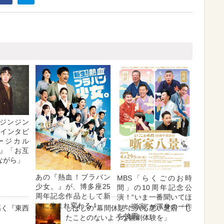
ジンジン
・インタビ
ージカル
』「お互
ながら」
あの『熱血！ブラバン
MBS「らくごのお時
少女。』が、博多座25
間」の10周年記念公
周年記念作品として新
演！“いま一番聞いてほ
たに生まれ変わる！
しい噺家”が渾身の一作
高く『東西
しばしの“幕間休憩”に入る悪い芝居「し
を披露
たことのないような観劇体験を」