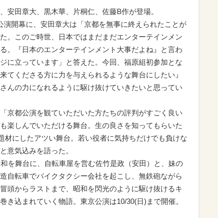
、安田章大、黒木華、片桐仁、佐藤B作が登場。
東京公演開幕に、安田章大は「京都を無事に終えられたことが
た。このご時世、日本ではまだまだエンターテインメン
る。『日本のエンターテインメント大事だよね』と言わ
ジに立っています」と答えた。今回、福原組初参加とな
来てくださる方に力を与えられるような舞台にしたい』
さんの力になれるように駆け抜けていきたいと思ってい
「京都公演を観ていただいた方たちの評判がすごく良い
も楽しんでいただける舞台。生の良さを知ってもらいた
題材にしたアツい舞台。若い役者に気持ちだけでも負けな
と意気込みを語った。
昭和を舞台に、自転車屋を営む佐竹是政（安田）と、妹の
造自転車でバイクタクシー会社を起こし、無鉄砲ながら
冒頭からラストまで、昭和を閃光のように駆け抜けるキ
き込まれていく物語。東京公演は10/30(日)まで開催。