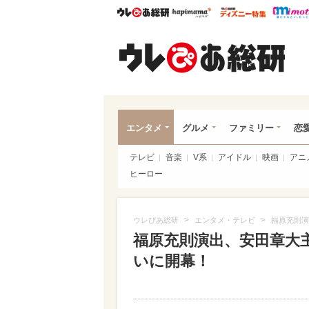
ウレぴあ総研
ハピママ*
ウレぴあ
ウレ
エンタメ
グルメ
ファミリー
恋
テレビ
音楽
V系
アイドル
映画
アニ
ヒーロー
>
>
ウレぴあ総研
エンタメ・テレビ
福原充則演
福原充則演出、安田章大
いに開幕！