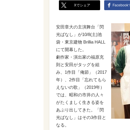
Xでシェア
Faceboo
安田章大の主演舞台「閃
光ばなし」が10/8(土)池
袋・東京建物 Brillia HALL
にて開幕した。
劇作家・演出家の福原充
則と安田がタッグを組
み、1作目「俺節」（2017
年）、2作目「忘れてもら
えないの歌」（2019年）
では、昭和の市井の人々
がたくましく生きる姿を
あぶり出してきた。「閃
光ばなし」はその3作目と
なる。