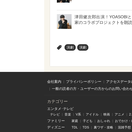
津田健次郎出演！YOASOBI
家のコラボプロジェクトを朗
>
演劇
演劇
会社案内
プライバシーポリシー
アクセスデータ
一般の読者の方・ユーザーの方からのお問い合わ
カテゴリー
エンタメ･テレビ
テレビ
音楽
V系
アイドル
映画
アニメ
2
ファミリー
家庭
子ども
おしゃれ
おでかけ・
ディズニー
TDL
TDS
裏ワザ・攻略
混雑予想