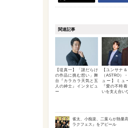
関連記事
【堤真一】「謎だらけ
【ユンサナ＆
の作品に挑む想い」舞
（ASTRO）
台『カラカラ天気と五
ュー】ミュ
人の紳士』インタビュ
『愛の不時着
ー
いを支え合い
雀太、小痴楽、二葉らが熱量
ラクフェス』をアピール