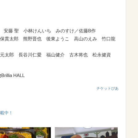
裕子 安藤 聖 小林けんいち みのすけ／佐藤B作
保貫太郎 熊野晋也 後東ようこ 高山のえみ 竹口龍
滝元太郎 長谷川仁愛 福山健介 古木将也 松永健資
llia HALL
チケットぴあ
掲載中！