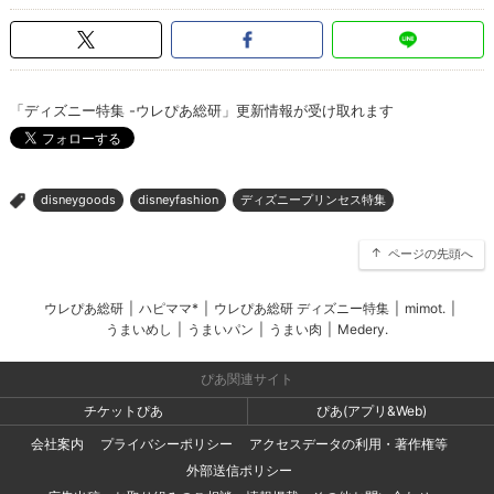
「ディズニー特集 -ウレぴあ総研」更新情報が受け取れます
disneygoods
disneyfashion
ディズニープリンセス特集
>
ページの先頭へ
ウレぴあ総研
|
ハピママ*
|
ウレぴあ総研 ディズニー特集
|
mimot.
|
うまいめし
|
うまいパン
|
うまい肉
|
Medery.
ぴあ関連サイト
チケットぴあ
ぴあ(アプリ&Web)
会社案内
プライバシーポリシー
アクセスデータの利用・著作権等
外部送信ポリシー