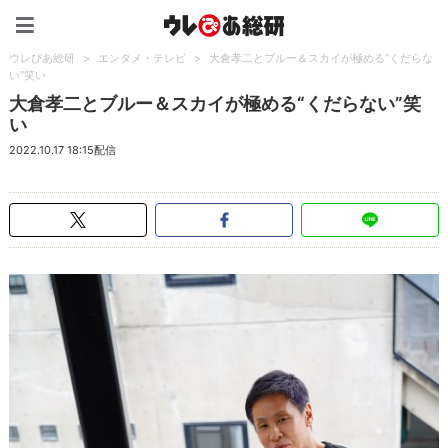
ウレぴあ総研（うれぴあ）
ウレぴあ総研
>
エンタメ・テレビ
>
大倉孝二とブルー＆スカイが極める“くだらな
い”笑い
大倉孝二とブルー＆スカイが極める“くだらない”笑
い
2022.10.17 18:15配信