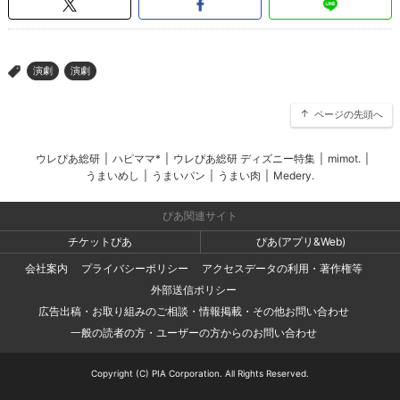
演劇
演劇
>
ページの先頭へ
ウレぴあ総研
|
ハピママ*
|
ウレぴあ総研 ディズニー特集
|
mimot.
|
うまいめし
|
うまいパン
|
うまい肉
|
Medery.
ぴあ関連サイト
チケットぴあ
ぴあ(アプリ&Web)
会社案内
プライバシーポリシー
アクセスデータの利用・著作権等
外部送信ポリシー
広告出稿・お取り組みのご相談・情報掲載・その他お問い合わせ
一般の読者の方・ユーザーの方からのお問い合わせ
Copyright (C) PIA Corporation. All Rights Reserved.