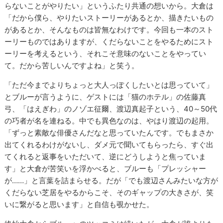
らないことがやりたい」というふたり共通の想いから。大倉は
「だから僕ら、やりたいストーリーがあるとか、描きたいもの
があるとか、そんなものは皆無なわけです。今回も一本のスト
ーリーものではありますが、くだらないことをやるためにスト
ーリーを考えるという、それこそ意味のないことをやってい
て。だから苦しいんですよね」と笑う。
「ただ今までよりちょっと大人っぽくしたいとは思っていて」
とブルーが言うように、ゲストには「猫のホテル」の佐藤真
弓、「はえぎわ」のノゾエ征爾、渡辺真起子という、40～50代
の巧者が名を連ねる。中でも異色なのは、やはり渡辺の起用。
「ずっと素敵な俳優さんだなと思っていたんです。でもまさか
出てくれるわけがないし、ダメ元で聞いてもらったら、すぐ出
てくれると返事をいただいて、逆にどうしようと焦っていま
す」と大倉が苦笑いを浮かべると、ブルーも「プレッシャー
が……」と言葉を詰まらせる。だが「でも渡辺さんみたいな方が
くだらない芝居をやるからこそ、そのギャップの大きさが、笑
いに繋がると思います」と自信も覗かせた。