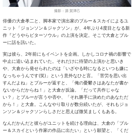
撮影：源 賀津己
俳優の大倉孝二と、脚本家で演出家のブルー＆スカイによるユ
ニット「ジョンソン＆ジャクソン」が、4年ぶり4度目となる新
作『どうやらビターソウル』の上演を決定。そこで大倉とブル
ーに話を訊いた。
実は彼ら、2年前にもイベントを企画。しかしコロナ禍の影響で
中止に追い込まれていた。それだけに待望の上演かと思いき
や、大倉から発せられたのは「いざやる時になるといつも嫌に
なっちゃうんです(笑)」という意外なひと言。「苦労を思い出
すんだよね」とブルーが返すと、「俺の憂鬱さはあなたが書か
ないからだからね！」と大倉が反論。「だって共作じゃな
い？」とブルーが言うや否や、「それ勝手に決めたのあなただ
から！」と大倉。こんなやり取りが数分続いたが、それもジョ
ンソン＆ジャクソンらしさだと思えば微笑ましくもある。
なんだかんだと彼らがユニットを続ける理由は、大倉の「ブル
ー＆スカイという作家の作品に出たい」という願望と、「くだ