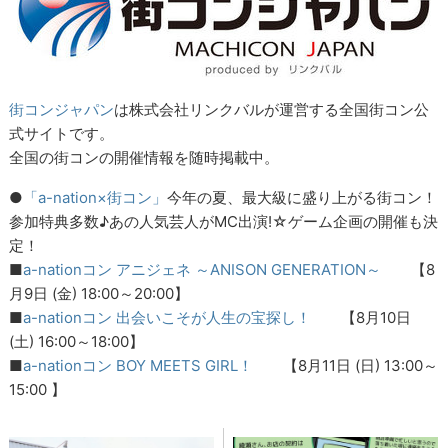
街コンジャパン
は株式会社リンクバルが運営する全国街コン公
式サイトです。
全国の街コンの開催情報を随時掲載中。
●
「a-nation×街コン」
今年の夏、最大級に盛り上がる街コン！
参加特典多数♪あの人気芸人がMC出演!☆ゲーム企画の開催も決
定！
■
a-nationコン アニジェネ ～ANISON GENERATION～
【8
月9日 (金) 18:00～20:00】
■
a-nationコン 出会いこそが人生の宝探し！
【8月10日
(土) 16:00～18:00】
■
a-nationコン BOY MEETS GIRL！
【8月11日 (日) 13:00～
15:00 】