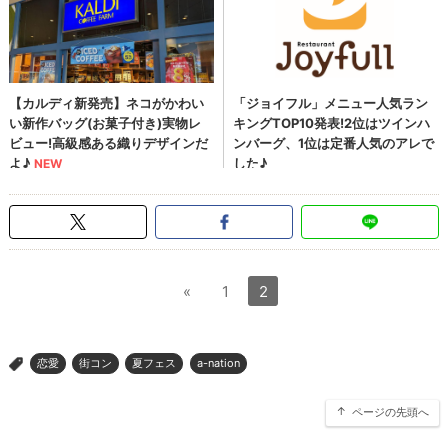
«
1
2
恋愛
街コン
夏フェス
a-nation
>
ページの先頭へ