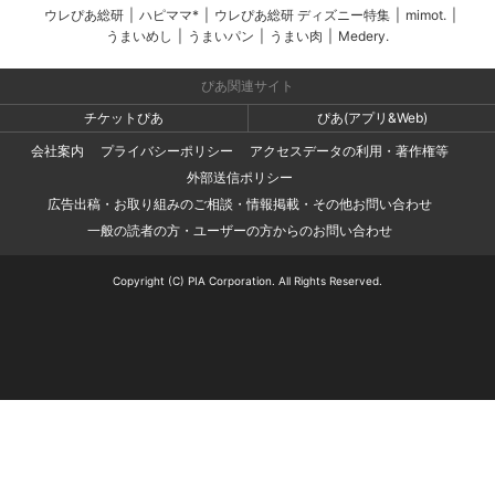
ウレぴあ総研
|
ハピママ*
|
ウレぴあ総研 ディズニー特集
|
mimot.
|
うまいめし
|
うまいパン
|
うまい肉
|
Medery.
ぴあ関連サイト
チケットぴあ
ぴあ(アプリ&Web)
会社案内
プライバシーポリシー
アクセスデータの利用・著作権等
外部送信ポリシー
広告出稿・お取り組みのご相談・情報掲載・その他お問い合わせ
一般の読者の方・ユーザーの方からのお問い合わせ
Copyright (C) PIA Corporation. All Rights Reserved.