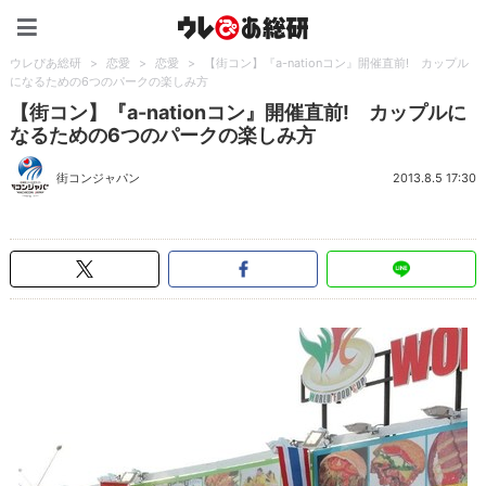
ウレぴあ総研（うれぴあ）
ウレぴあ総研
>
恋愛
>
恋愛
>
【街コン】『a-nationコン』開催直前! カップル
になるための6つのパークの楽しみ方
【街コン】『a-nationコン』開催直前! カップルに
なるための6つのパークの楽しみ方
街コンジャパン
2013.8.5 17:30