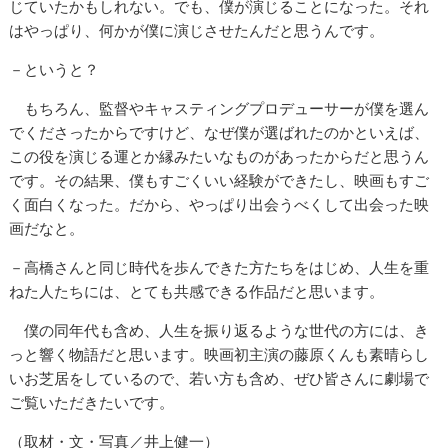
じていたかもしれない。でも、僕が演じることになった。それ
はやっぱり、何かが僕に演じさせたんだと思うんです。
－というと？
もちろん、監督やキャスティングプロデューサーが僕を選ん
でくださったからですけど、なぜ僕が選ばれたのかといえば、
この役を演じる運とか縁みたいなものがあったからだと思うん
です。その結果、僕もすごくいい経験ができたし、映画もすご
く面白くなった。だから、やっぱり出会うべくして出会った映
画だなと。
－高橋さんと同じ時代を歩んできた方たちをはじめ、人生を重
ねた人たちには、とても共感できる作品だと思います。
僕の同年代も含め、人生を振り返るような世代の方には、き
っと響く物語だと思います。映画初主演の藤原くんも素晴らし
いお芝居をしているので、若い方も含め、ぜひ皆さんに劇場で
ご覧いただきたいです。
（取材・文・写真／井上健一）