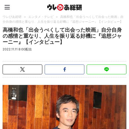
ウレぴあ総研（うれぴあ）
ウレぴあ総研
>
エンタメ・テレビ
>
高橋和也「出会うべくして出会った映画」自
分自身の感情と重なり、人生を振り返る好機に『追想ジャーニー』【インタビュー】
高橋和也「出会うべくして出会った映画」自分自身
の感情と重なり、人生を振り返る好機に『追想ジャ
ーニー』【インタビュー】
2022.11.11 8:00配信