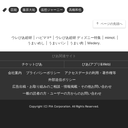
芸能
藤原大祐
追想ジャーニー
高橋和也
>
ページの先頭へ
ウレぴあ総研
|
ハピママ*
|
ウレぴあ総研 ディズニー特集
|
mimot.
|
うまいめし
|
うまいパン
|
うまい肉
|
Medery.
ぴあ関連サイト
チケットぴあ
ぴあ(アプリ&Web)
会社案内
プライバシーポリシー
アクセスデータの利用・著作権等
外部送信ポリシー
広告出稿・お取り組みのご相談・情報掲載・その他お問い合わせ
一般の読者の方・ユーザーの方からのお問い合わせ
Copyright (C) PIA Corporation. All Rights Reserved.