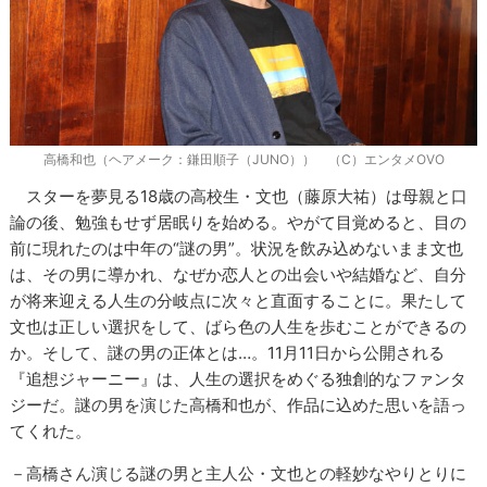
高橋和也（ヘアメーク：鎌田順子（JUNO）） （C）エンタメOVO
スターを夢見る18歳の高校生・文也（藤原大祐）は母親と口
論の後、勉強もせず居眠りを始める。やがて目覚めると、目の
前に現れたのは中年の“謎の男”。状況を飲み込めないまま文也
は、その男に導かれ、なぜか恋人との出会いや結婚など、自分
が将来迎える人生の分岐点に次々と直面することに。果たして
文也は正しい選択をして、ばら色の人生を歩むことができるの
か。そして、謎の男の正体とは…。11月11日から公開される
『追想ジャーニー』は、人生の選択をめぐる独創的なファンタ
ジーだ。謎の男を演じた高橋和也が、作品に込めた思いを語っ
てくれた。
－高橋さん演じる謎の男と主人公・文也との軽妙なやりとりに