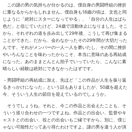
この謎の男の気持ちが分かるのは、僕自身の男闘呼組の挫折
に重なるからかもしれません。僕自身も18歳の頃は、文也と同
じように「絶対にスターになってやる」、「自分の人生はばら
色だ」と信じていたけど、24歳で活動休止になりました。そこ
から、それぞれの道を歩み出して29年後、こうして再び集まる
ことができた。だから、会わなかったその29年間が大切だった
んです。それがメンバーの一人一人を磨いたし、その間に挫折
やいろんなことを味わったからこそ、本当に意味のある再結成
になった。あのままとんとん拍子でいっていたら、こんなに素
晴らしい経験は絶対にできなかったはずです。
－男闘呼組の再結成に加え、先ほど「この作品が人生を振り返
るきっかけになった」という話もありましたが、50歳を超えた
今、そういう人生の節目を迎えているのでしょうか。
そうでしょうね。それと、今この作品と出会えたことも、そ
ういう巡り合わせの一つですよね。作品との出会い、監督やキ
ャストとの出会い、役との出会いもご縁ですから。別に、僕じ
ゃない可能性だってあり得たわけですよ。謎の男を違う人が演