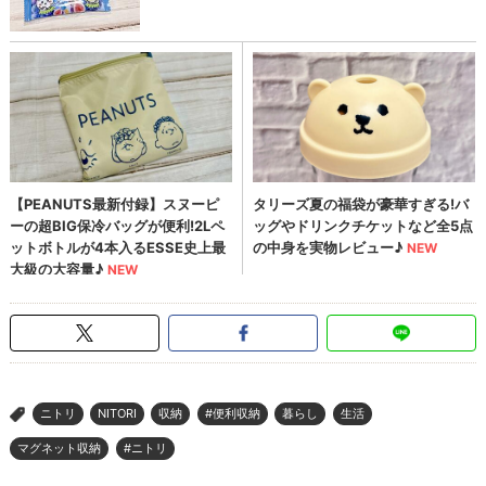
ニトリ
NITORI
収納
#便利収納
暮らし
生活
>
マグネット収納
#ニトリ