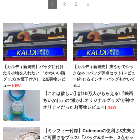
1
2
3
»