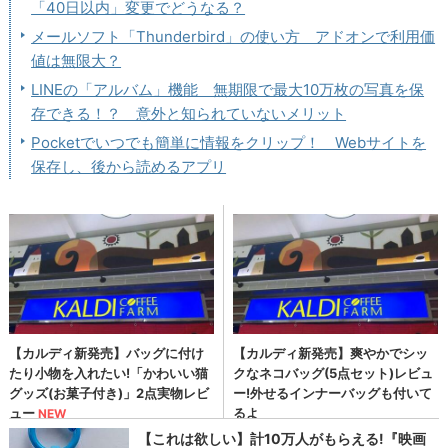
「40日以内」変更でどうなる？
メールソフト「Thunderbird」の使い方 アドオンで利用価
値は無限大？
LINEの「アルバム」機能 無期限で最大10万枚の写真を保
存できる！？ 意外と知られていないメリット
Pocketでいつでも簡単に情報をクリップ！ Webサイトを
保存し、後から読めるアプリ