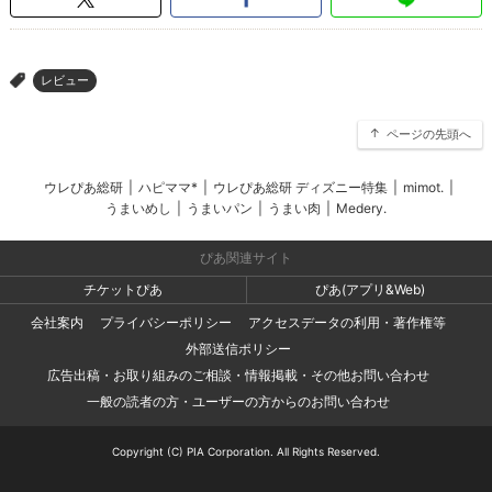
レビュー
>
ページの先頭へ
ウレぴあ総研
|
ハピママ*
|
ウレぴあ総研 ディズニー特集
|
mimot.
|
うまいめし
|
うまいパン
|
うまい肉
|
Medery.
ぴあ関連サイト
チケットぴあ
ぴあ(アプリ&Web)
会社案内
プライバシーポリシー
アクセスデータの利用・著作権等
外部送信ポリシー
広告出稿・お取り組みのご相談・情報掲載・その他お問い合わせ
一般の読者の方・ユーザーの方からのお問い合わせ
Copyright (C) PIA Corporation. All Rights Reserved.